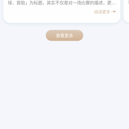
球、首助」为标题，其实不仅是对一场比赛的描述，更是
一个切入点——帮助普通足球爱好者从职业赛场的细节
阅读更多
中，学会系……
查看更多