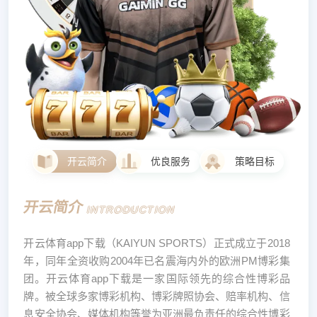
开云简介
优良服务
策略目标
开云简介
INTRODUCTION
开云体育app下载（KAIYUN SPORTS）正式成立于2018
年，同年全资收购2004年已名震海内外的欧洲PM博彩集
团。开云体育app下载是一家国际领先的综合性博彩品
牌。被全球多家博彩机构、博彩牌照协会、赔率机构、信
息安全协会、媒体机构等誉为亚洲最负责任的综合性博彩