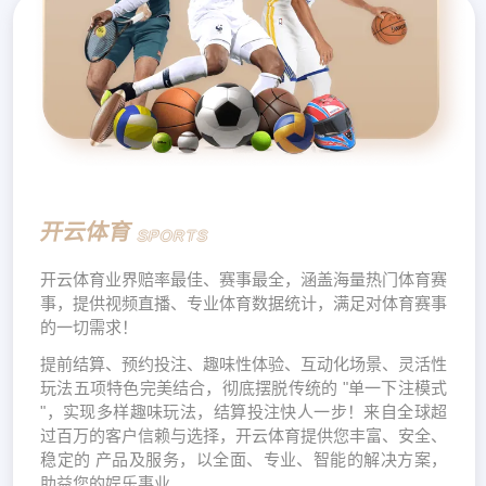
开云体育
SPORTS
开云体育业界赔率最佳、赛事最全，涵盖海量热门体育赛
事，提供视频直播、专业体育数据统计，满足对体育赛事
的一切需求！
提前结算、预约投注、趣味性体验、互动化场景、灵活性
玩法五项特色完美结合，彻底摆脱传统的 "单一下注模式
"，实现多样趣味玩法，结算投注快人一步！来自全球超
过百万的客户信赖与选择，开云体育提供您丰富、安全、
稳定的 产品及服务，以全面、专业、智能的解决方案，
助益您的娱乐事业。