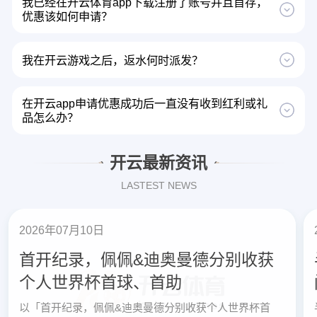
我已经在开云体育app下载注册了账号并且首存，
货币支付密码或手机验证码——存款完成。
脑管家官网下载一个电脑管家。然后将手机通过数据线连
优惠该如何申请？
接到电脑上，对手机进行深层优化。打开【电脑管家】
——【软件管理】——【手机管家】——安全体检，清理
请联系开云体育app下载官方24小时客服帮您查询是否达到
我在开云游戏之后，返水何时派发？
缓存、卸载残留、后台程序和自启项后，释放您的运行内
领取标准，更加推荐的是添加专属客户经理，可以获取到
存，然后再使用手机APP就不会闪退了。
开云体育app下载官方的额外优惠。
开云体育app下载平台返水最迟次日下午(北京时间18:00 p
在开云app申请优惠成功后一直没有收到红利或礼
m)前系统自动派发、无需申请，只需一倍流水即可提款
品怎么办？
（不限游戏平台）。
优惠结束后的5天内为邮件申领奖品时间，若申领后长时间
开云最新资讯
未收到礼品，请在活动结束后的30天内及时联系开云24小
LASTEST NEWS
时在线客服或添加专属客服经理询问，超时即默认为放弃
奖励。
2026年07月10日
首开纪录，佩佩&迪奥曼德分别收获
个人世界杯首球、首助
以「首开纪录，佩佩&迪奥曼德分别收获个人世界杯首