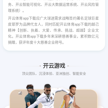
务、开云智能可视化、开云大数据运营系统、开云风险管
理系统）。
开云体育app下载应广大球迷需求战略签约著名足球巨星
皮耶罗为品牌代言人，同时匹配开云体育app下载的越己
精神【创新、执着、大爱、传承、挑战、超越】企业文
化。开云体育app下载多年来深耕慈善事业，累积数亿元
捐赠，获评年度十大慈善企业称号。
开云游戏
顶尖团队、沉浸体验、亚洲独创、智能安全