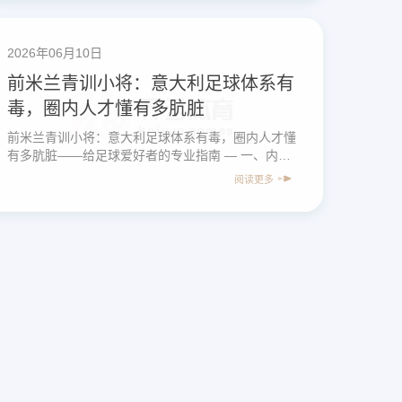
2026年06月10日
前米兰青训小将：意大利足球体系有
毒，圈内人才懂有多肮脏
前米兰青训小将：意大利足球体系有毒，圈内人才懂
有多肮脏——给足球爱好者的专业指南 — 一、内容
总总结（先给结论） 围绕“前米兰青训小将：意大利
阅读更多
足球体系有毒，圈……