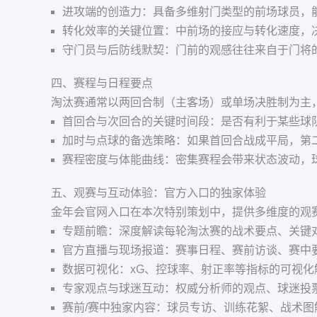
进攻端的创造力：具备多维射门类型的前场球员，
转化效率的关键位置：中前场的接应与转化速度，
守门员与后防线默契：门前的观感往往来自于门将
四、赛程与日程要点
淘汰赛通常以两回合制（主客场）或单场决胜制为主
首回合与次回合的关键时间段：是否有利于某些球
加时与点球的备选策略：如果首回合战成平局，第
赛程密度与体能曲线：密集赛程会带来状态波动，
五、观赛与互动体验：官方入口的独家体验
金年会官网入口在本次特别策划中，提供多维度的观
专题前瞻：深度解读每轮淘汰赛的战术要点、关键
官方直播与现场报道：赛事日程、赛前访谈、赛中
数据可视化：xG、控球率、射正率等指标的可视
专家观点与球迷互动：权威分析师的观点、球迷投
赛前/赛中独家内容：球员专访、训练花絮、战术