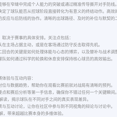
能够在窄缝中完成个人能力的突破或通过精准传导撕开对手防线
决定了球队能否从控球阶段直接转化为有意义的终结动作。高效
的反应与后防线的协作。清晰的出球路径、及时的补位与默契的
，取决于赛事的具体安排。关注点包括：
队在主场占据主动，或是在客场通过防守反击取得先机。
二回合的关键是如何处理体能与心态的博弈，以及替补与战术调
球队如何通过科学的轮换和休息安排保持核心球员的高效输出。
赛体验与互动内容：
对位与数据趋势，帮助你在观看比赛前就对战局有清晰的预判。
要点和赛后分析等第一手信息，确保你不错过任何一个关键瞬间
化解读，揭示球队在不同对手之间的真实表现差异。
票与互动讨论，让你在社区中参与到不同视角的辩论与讨论中。
图解，带来超越比赛本身的多维体验。