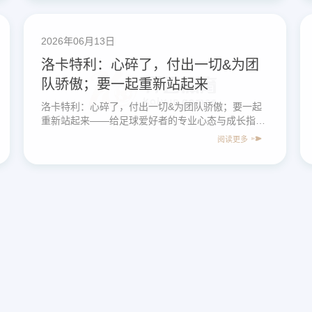
2026年06月13日
洛卡特利：心碎了，付出一切&为团
队骄傲；要一起重新站起来
洛卡特利：心碎了，付出一切&为团队骄傲；要一起
重新站起来——给足球爱好者的专业心态与成长指南
— 一、核心总结（先给结论） 围绕“洛卡特利：心碎
阅读更多
了，付出一……