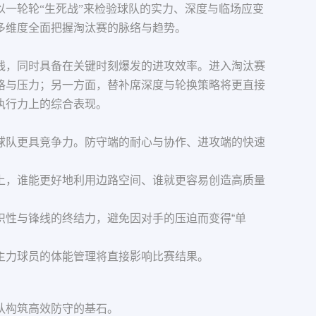
一轮轮“生死战”来检验球队的实力、深度与临场应变
多维度全面把握淘汰赛的脉络与趋势。
线，同时具备在关键时刻爆发的进攻效率。进入淘汰赛
格与压力；另一方面，替补席深度与轮换策略将更直接
执行力上的综合表现。
球队更具竞争力。防守端的耐心与协作、进攻端的快速
上，谁能更好地利用边路空间、谁就更容易创造高质量
织性与锋线的终结力，避免因对手的压迫而变得“单
主力球员的体能管理将直接影响比赛结果。
队构筑高效防守的基石。