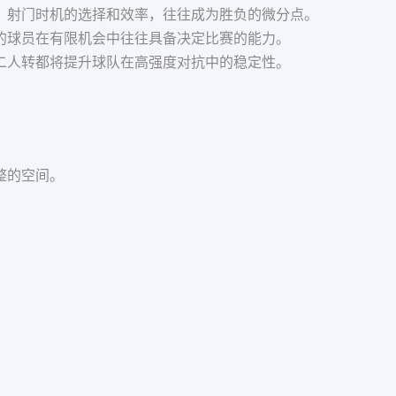
。射门时机的选择和效率，往往成为胜负的微分点。
的球员在有限机会中往往具备决定比赛的能力。
二人转都将提升球队在高强度对抗中的稳定性。
整的空间。
。