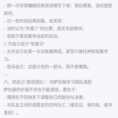
– 把一次非常糟糕的表现详细写下来：错在哪里、当时感受
如何。
– 过一些时间后再回看，会发现：
– 当时以为“天塌了”的比赛，其实也就那样；
– 有助于客观看待当前的低谷。
3. 为自己设计“恢复日”
– 允许自己在某一天训练量降低，甚至只做拉伸和观看学
习。
– 告诉自己：这是计划的一部分，而不是懒惰。
—
六、把自己“放进团队”：向萨拉赫学习团队适配
萨拉赫的价值不仅在于能进球，更在于：
– 懂得在不同体系下调整自己的跑动与决策；
– 与队友之间形成稳定的空间分工（谁拉边、谁内收、谁冲
身后）。