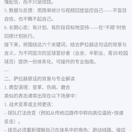
懂配合，而不只是炫技。
5. 数据与反馈：用简单统计与视频回放监控自己——不盲目
自信，也不瞧不起自己。
6. 长期心态：有计划、有阶段目标地坚持——在“不顺”时依
旧按计划执行。
接下来，将围绕这六个关键词，结合萨拉赫这句话的背景与
含义，为不同层次的足球爱好者（业余、半职业、青训/校园
球员）提供一份体系化、可操作的专业指南。
—
二、萨拉赫原话的背景与专业解读
1. 典型语境：变革、伤病、磨合
类似的表态通常出现在以下场景中：
1. 战术变革或主帅更迭：
– 球队打法改变（例如从传统边路传中转向高位逼抢+快速
反击）。
– 球员必须重新理解自己在体系中的角色：跑动线路、接应