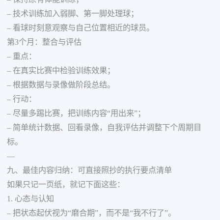
– 技术训练加入弱脚、第一脚处理球；
– 看球时刻意观察与自己位置相近的球员。
第3个月：整合与评估
– 重点：
– 在真实比赛中检验训练效果；
– 根据数据与录像做阶段总结。
– 行动：
– 尽量多踢比赛，把训练内容“用出来”；
– 简单统计数据、回看录像，自我评估并调整下个周期目
标。
—
九、最佳内容归纳：可直接照抄的执行要点清单
如果只记一页纸，就记下面这些：
1. 心态与认知
– 把状态起伏视为“磨合期”，而不是“我不行了”。