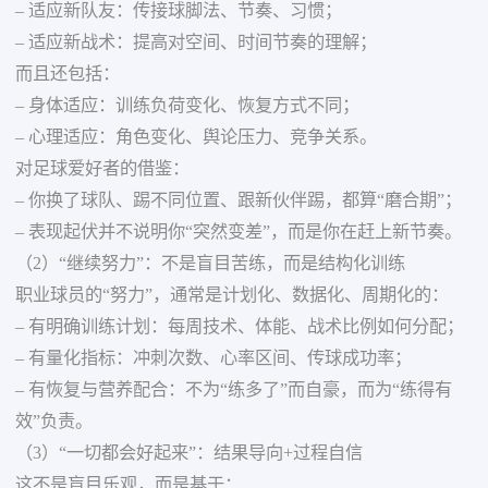
– 适应新队友：传接球脚法、节奏、习惯；
– 适应新战术：提高对空间、时间节奏的理解；
而且还包括：
– 身体适应：训练负荷变化、恢复方式不同；
– 心理适应：角色变化、舆论压力、竞争关系。
对足球爱好者的借鉴：
– 你换了球队、踢不同位置、跟新伙伴踢，都算“磨合期”；
– 表现起伏并不说明你“突然变差”，而是你在赶上新节奏。
（2）“继续努力”：不是盲目苦练，而是结构化训练
职业球员的“努力”，通常是计划化、数据化、周期化的：
– 有明确训练计划：每周技术、体能、战术比例如何分配；
– 有量化指标：冲刺次数、心率区间、传球成功率；
– 有恢复与营养配合：不为“练多了”而自豪，而为“练得有
效”负责。
（3）“一切都会好起来”：结果导向+过程自信
这不是盲目乐观，而是基于：