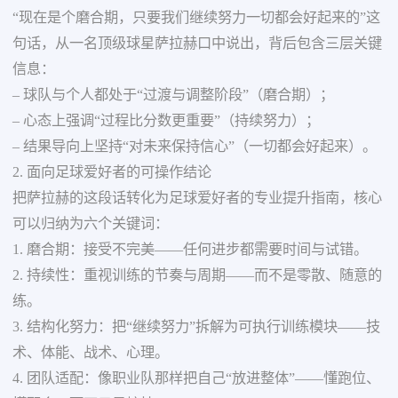
“现在是个磨合期，只要我们继续努力一切都会好起来的”这
句话，从一名顶级球星萨拉赫口中说出，背后包含三层关键
信息：
– 球队与个人都处于“过渡与调整阶段”（磨合期）；
– 心态上强调“过程比分数更重要”（持续努力）；
– 结果导向上坚持“对未来保持信心”（一切都会好起来）。
2. 面向足球爱好者的可操作结论
把萨拉赫的这段话转化为足球爱好者的专业提升指南，核心
可以归纳为六个关键词：
1. 磨合期：接受不完美——任何进步都需要时间与试错。
2. 持续性：重视训练的节奏与周期——而不是零散、随意的
练。
3. 结构化努力：把“继续努力”拆解为可执行训练模块——技
术、体能、战术、心理。
4. 团队适配：像职业队那样把自己“放进整体”——懂跑位、