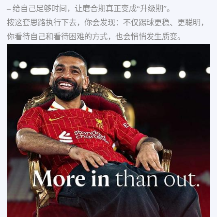
– 给自己足够时间，让磨合期真正变成“升级期”。
按这套思路执行下去，你会发现：不仅踢球更稳、更聪明，
你看待自己和看待困难的方式，也会悄悄发生质变。