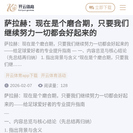
立即下载
萨拉赫：现在是个磨合期，只要我们
开云体育首页
继续努力一切都会好起来的
开云体育下载
萨拉赫：现在是个磨合期，只要我们继续努力一切都会好起来的
——给足球爱好者的专业提升指南 — 一、内容总览与核心结论
开云体育活动
（先总结再归纳） 1. 指出背景与含义 “现在是个磨合期，只要我
们继……
博彩平台推荐
开云体育app下载
开云体育活动
2026-02-07
阅读量：128
萨拉赫：现在是个磨合期，只要我们继续努力一切都会好起
来的——给足球爱好者的专业提升指南
—
一、内容总览与核心结论（先总结再归纳）
1. 指出背景与含义