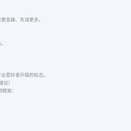
显更急躁、失误更多。
击。
专业爱好者升级的标志。
注建议）
测框架：