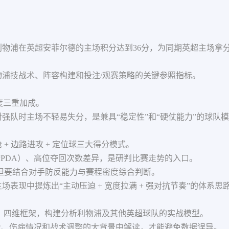
本，利物浦在英超安菲尔德的主场积分达到36分，为同期英超主场
物浦技战术、阵容构建和投注/观赛策略的关键参照指标。
配度三重加成。
强队时主场不轻易失分，是兼具“稳定性”和“硬仗能力”的球队
+ 边路进攻 + 定位球三大得分模式。
PPDA）、高位夺回次数差异，是研判比赛走势的入口。
，但要结合对手防反能力与赛程密度综合判断。
表现中提炼出“主动压迫 + 宽度拉满 + 强对抗节奏”的体系思
赛程周期」四维框架，构建分析利物浦及其他英超球队的实战模型。
质量、伤病情况和战术调整的大背景中解读，才能避免数据误导。