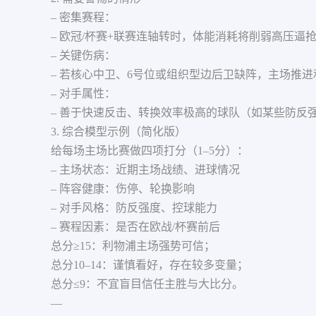
– 密集赛程：
– 欧冠/杯赛+联赛连轴转时，体能消耗将削弱高压逼
– 关键伤病：
– 若核心中卫、6号位或组织型边后卫缺阵，主场推
– 对手属性：
– 善于快速反击、转换效率极高的球队（如某些防反
3. 综合模型示例（简化版）
给每场主场比赛做四项打分（1–5分）：
– 主场状态：近期主场战绩、进球情况
– 阵容健康：伤停、轮换影响
– 对手风格：防反强度、控球能力
– 赛程因素：是否在欧战/杯赛前后
总分≥15：利物浦主场强势可信；
总分10–14：谨慎看好，存在较多变量；
总分≤9：不宜盲目信任主胜与大比分。
—