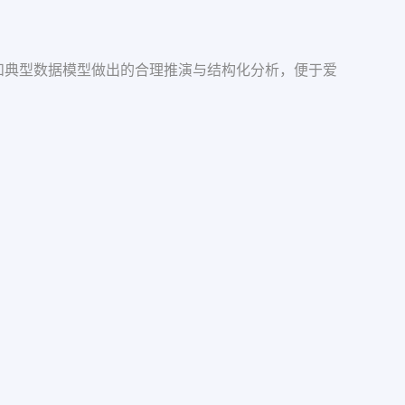
势和典型数据模型做出的合理推演与结构化分析，便于爱