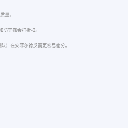
抢质量。
进和防守都会打折扣。
强队）在安菲尔德反而更容易偷分。