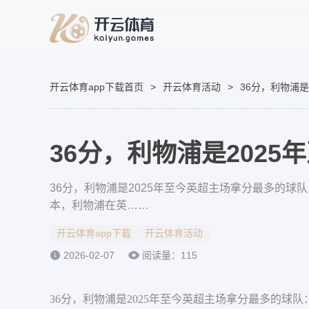
开云体育app下载首页
>
开云体育活动
>
36分，利物浦
36分，利物浦是202
36分，利物浦是2025年至今英超主场拿分最多的球队
本，利物浦在英……
开云体育app下载
开云体育活动
2026-02-07
阅读量：115
36分，利物浦是2025年至今英超主场拿分最多的球