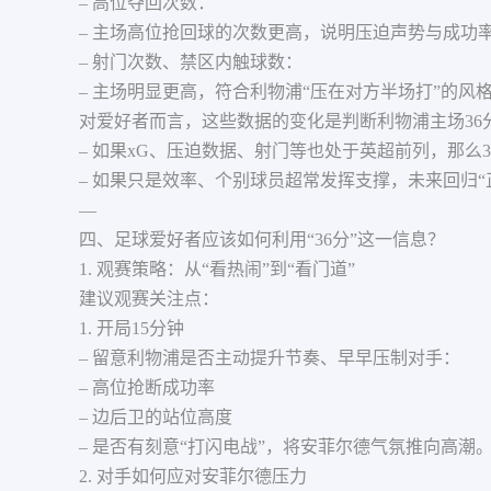
– 高位夺回次数：
– 主场高位抢回球的次数更高，说明压迫声势与成功
– 射门次数、禁区内触球数：
– 主场明显更高，符合利物浦“压在对方半场打”的风
对爱好者而言，这些数据的变化是判断利物浦主场36
– 如果xG、压迫数据、射门等也处于英超前列，那么
– 如果只是效率、个别球员超常发挥支撑，未来回归“
—
四、足球爱好者应该如何利用“36分”这一信息？
1. 观赛策略：从“看热闹”到“看门道”
建议观赛关注点：
1. 开局15分钟
– 留意利物浦是否主动提升节奏、早早压制对手：
– 高位抢断成功率
– 边后卫的站位高度
– 是否有刻意“打闪电战”，将安菲尔德气氛推向高潮
2. 对手如何应对安菲尔德压力