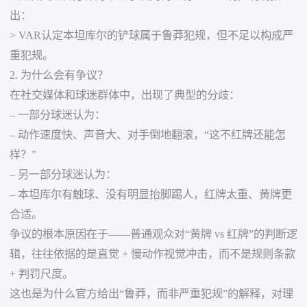
出：
> VAR认定本坦库尔的铲球属于鲁莽犯规，但不足以构成严
重犯规。
2. 为什么会有争议？
在社交媒体和球迷群体中，出现了典型的分歧：
– 一部分球迷认为：
– 动作速度快、声音大、对手倒地翻滚，“这不红牌还能怎
样？”
– 另一部分球迷认为：
– 本坦库尔有触球、没有明显抬脚踢人，红牌太重、黄牌更
合适。
争议的根本原因在于——普通观众对“黄牌 vs 红牌”的判断逻
辑，往往依据的是直觉 + 慢动作视觉冲击，而不是规则条款
+ 判罚尺度。
这也是为什么官方给出“鲁莽，而非严重犯规”的解释，对理