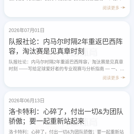
口，写给足球爱好者的“专业指南”：如何像职业球员和教练
阅读更多
组一……
2026年07月01日
队报社论：内马尔时隔2年重返巴西阵
容，淘汰赛是见真章时刻
队报社论：内马尔时隔2年重返巴西阵容，淘汰赛是见真章
时刻 ——写给足球爱好者的专业观赛与分析指南 — 一、核
心内容先看结论（总结版） 1. 队报社论的核心观点 ……
阅读更多
2026年06月13日
洛卡特利：心碎了，付出一切&为团队
骄傲；要一起重新站起来
洛卡特利：心碎了，付出一切&为团队骄傲；要一起重新站