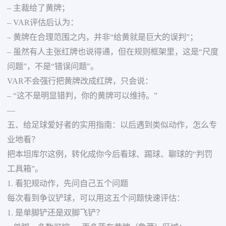
– 主裁给了黄牌；
– VAR评估后认为：
– 黄牌在合理范围之内，并非“给黄就是巨大的误判”；
– 虽然有人主张红牌也说得通，但在规则框架里，这是“尺度
问题”，不是“错误问题”。
VAR不会强行把黄牌改成红牌，只会说：
– “这不是明显错判，你的黄牌可以维持。”
—
五、给足球爱好者的实用指南：以后遇到类似动作，怎么专
业地看？
把本坦库尔这例，转化成你今后看球、踢球、聊球的“判罚
工具箱”。
1. 看犯规动作，先问自己五个问题
每次看到争议铲球，可以用这五个问题快速评估：
1. 是单脚铲还是双脚飞铲？