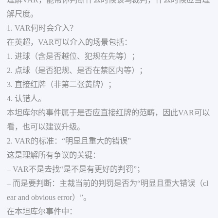
理解VAR，能帮你判断什么时候该骂裁判，什么时候应当理
解尺度。
1. VAR何时会介入？
在英超，VAR可以介入的场景包括：
1. 进球（含是否越位、犯规在先等）；
2. 点球（是否犯规、是否在禁区内等）；
3. 直接红牌（非第二张黄牌）；
4. 认错人。
本坦库尔的事件属于是否应直接红牌的范畴，因此VAR可以
看，也可以建议升级。
2. VAR的标准：“明显且重大的错误”
这是理解所有争议的关键：
– VAR不是去找“是不是有更好的判罚”；
– 而是要判断：主裁当前的判罚是否为“明显且重大错误（cl
ear and obvious error）”。
在本坦库尔事件中：