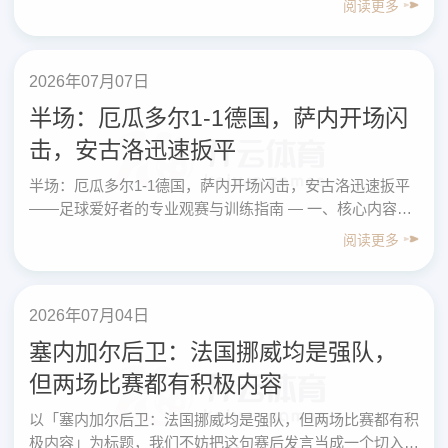
阅读更多
系……
2026年07月07日
半场：厄瓜多尔1-1德国，萨内开场闪
击，安古洛迅速扳平
半场：厄瓜多尔1-1德国，萨内开场闪击，安古洛迅速扳平
——足球爱好者的专业观赛与训练指南 — 一、核心内容先
行：这场“半场1-1”带来的关键信息总结 以“半场：厄瓜
阅读更多
多……
2026年07月04日
塞内加尔后卫：法国挪威均是强队，
但两场比赛都有积极内容
以「塞内加尔后卫：法国挪威均是强队，但两场比赛都有积
极内容」为标题，我们不妨把这句赛后发言当成一个切入