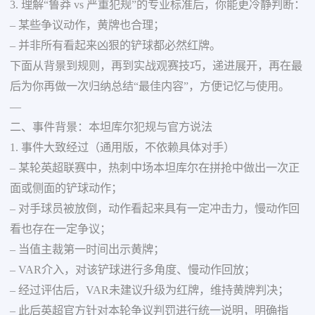
3. 理解“鲁莽 vs 严重犯规”的专业标准后，你能更冷静判断：
– 某些争议动作，黄牌也合理；
– 并非所有看起来凶狠的铲球都必然红牌。
下面从背景到规则，再到实战观赛技巧，递进展开，再在最
后为你再做一次归纳总结“最佳内容”，方便记忆与使用。
—
二、事件背景：本坦库尔犯规与官方说法
1. 事件大致经过（通用版，不依赖具体对手）
– 某轮英超联赛中，热刺中场本坦库尔在拼抢中做出一次正
面或侧面的铲球动作；
– 对手球员被放倒，动作看起来具有一定冲击力，慢动作回
看也存在一定争议；
– 当值主裁第一时间出示黄牌；
– VAR介入，对该铲球进行多角度、慢动作回放；
– 经过评估后，VAR未建议升级为红牌，维持黄牌判决；
– 此后英超官方针对本轮争议判罚进行统一说明，明确指