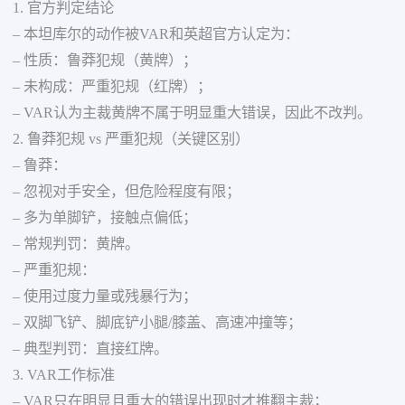
1. 官方判定结论
– 本坦库尔的动作被VAR和英超官方认定为：
– 性质：鲁莽犯规（黄牌）；
– 未构成：严重犯规（红牌）；
– VAR认为主裁黄牌不属于明显重大错误，因此不改判。
2. 鲁莽犯规 vs 严重犯规（关键区别）
– 鲁莽：
– 忽视对手安全，但危险程度有限；
– 多为单脚铲，接触点偏低；
– 常规判罚：黄牌。
– 严重犯规：
– 使用过度力量或残暴行为；
– 双脚飞铲、脚底铲小腿/膝盖、高速冲撞等；
– 典型判罚：直接红牌。
3. VAR工作标准
– VAR只在明显且重大的错误出现时才推翻主裁；