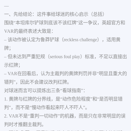
—
一、先给结论：这件事给球迷的核心启示（总括）
围绕“本坦库尔铲球到底该不该红牌”这一争议，英超官方和
VAR的最终表述大致是：
– 该动作被认定为鲁莽铲球（reckless challenge），适用黄
牌；
– 但未达到严重犯规（serious foul play）标准，不足以直接出
示红牌；
– VAR在回看后，认为主裁判的黄牌判罚并非“明显且重大的
错判”，因此不会建议改判红牌。
对球迷而言可以提炼出三条“看球指南”：
1. 黄牌与红牌的分界线，是“动作危险程度”和“是否明显错
判”，而不是“慢动作看起来吓人不吓人”。
2. VAR不是“重判一切动作”的机器，而是只在非常明显的误
判时才推翻主裁判。