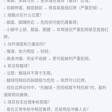
– 单脚、多数可控 → 更多落在黄牌（鲁莽）区域；
– 双脚伸直、脚底朝前 → 很容易直接红牌（严重犯规）。
2. 接触点在什么位置？
– 脚面、脚踝附近 → 危险但可能仍属鲁莽；
– 小腿中上部、膝盖、跟腱 → 非常接近严重犯规甚至直接红
牌。
3. 动作速度和力量如何？
– 慢速、收力明显 → 较轻；
– 高速冲撞、完全不收脚 → 更可能被判严重犯规。
4. 有没有触球？
– 注意：触球并不等于无罪。
– 触球但随后的踩踏极为危险 → 依然可以红牌。
– 但在边界动作中，“先触球 + 危险程度不特别高”时，裁判
通常倾向黄牌。
5. 球员有无合理争抢意图？
– 是在正常争抢中稍显鲁莽，还是明显冲着人去？