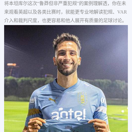
将本坦库尔这次“鲁莽但非严重犯规”的案例理解透，你在未
来观看英超以及各类比赛时，就能更专业地解读犯规、VAR
介入和裁判尺度，也更容易和他人展开有质量的足球讨论。