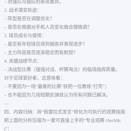
– 对强队与弱队的表现差异。
2. 战术演变轨迹：
– 阵型是否在调整优化？
– 是否在根据对手和人员变化做合理微调？
3. 球员成长与使用：
– 是否有年轻球员得到锻炼并表现进步？
– 主力阵容是否逐渐稳定而有默契？
4. 关键战绩节点：
– 决战型比赛（强强对话、杯赛淘汰）的临场指挥质量。
对于足球爱好者，这意味着：
– 不要因为一场“最差的比赛”就把一位教练“打死”；
– 也不能因为几场短期反弹就认为所有问题已解决。
—
四、内容归纳：将“佩雷拉式发言”转化为可执行的观赛指南
把上面的分析压缩为一套可直接上手的“专业观赛 checklis
t”：