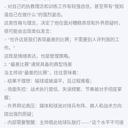
– 对自己的执教理念和训练工作有较强自信，甚至带有“我知
道自己在做什么”的强烈姿态。
这类性格与理念，决定了他在面对糟糕表现和外界质疑时，
很可能会出现类似发言：
> “也许这是我们表现最差的比赛；不需要别人评判我的工
作。”
这既是情绪表达，也是管理策略。
2. “最差比赛”通常具备的典型场景
当主帅说“最差的比赛”，往往意味着：
– 结果不理想：输球或被逼平，且过程难看；
– 场面失控：战术执行度低、失误频繁、节奏被对手彻底掌
握；
– 外界舆论高压：媒体和球迷对排兵布阵、换人和战术方向
提出强烈质疑；
– 内部需要警醒：主帅借此给球队敲打——“这个水平不可接