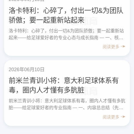
洛卡特利：心碎了，付出一切&为团队
骄傲；要一起重新站起来
洛卡特利：心碎了，付出一切&为团队骄傲；要一起重新站
起来——给足球爱好者的专业心态与成长指南 — 一、核心
总结（先给结论） 围绕“洛卡特利：心碎了，付出一……
阅读更多
2026年06月10日
前米兰青训小将：意大利足球体系有
毒，圈内人才懂有多肮脏
前米兰青训小将：意大利足球体系有毒，圈内人才懂有多肮
脏——给足球爱好者的专业指南 — 一、内容总总结（先给
结论） 围绕“前米兰青训小将：意大利足球体系有毒，
阅读更多
圈……