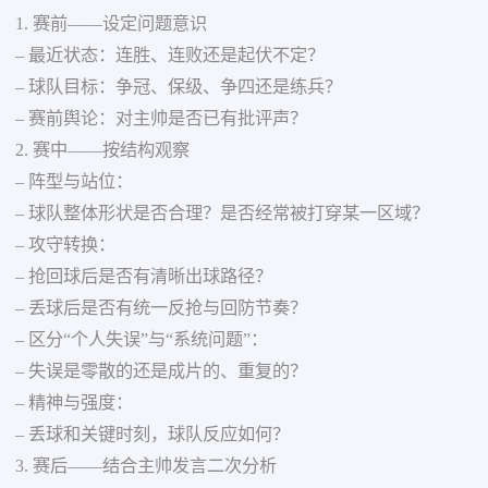
1. 赛前——设定问题意识
– 最近状态：连胜、连败还是起伏不定？
– 球队目标：争冠、保级、争四还是练兵？
– 赛前舆论：对主帅是否已有批评声？
2. 赛中——按结构观察
– 阵型与站位：
– 球队整体形状是否合理？是否经常被打穿某一区域？
– 攻守转换：
– 抢回球后是否有清晰出球路径？
– 丢球后是否有统一反抢与回防节奏？
– 区分“个人失误”与“系统问题”：
– 失误是零散的还是成片的、重复的？
– 精神与强度：
– 丢球和关键时刻，球队反应如何？
3. 赛后——结合主帅发言二次分析