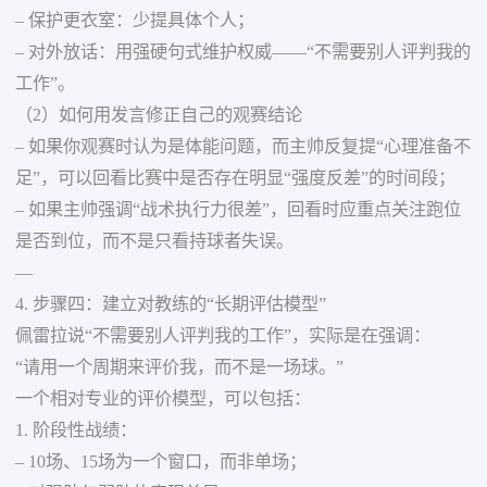
– 保护更衣室：少提具体个人；
– 对外放话：用强硬句式维护权威——“不需要别人评判我的
工作”。
（2）如何用发言修正自己的观赛结论
– 如果你观赛时认为是体能问题，而主帅反复提“心理准备不
足”，可以回看比赛中是否存在明显“强度反差”的时间段；
– 如果主帅强调“战术执行力很差”，回看时应重点关注跑位
是否到位，而不是只看持球者失误。
—
4. 步骤四：建立对教练的“长期评估模型”
佩雷拉说“不需要别人评判我的工作”，实际是在强调：
“请用一个周期来评价我，而不是一场球。”
一个相对专业的评价模型，可以包括：
1. 阶段性战绩：
– 10场、15场为一个窗口，而非单场；