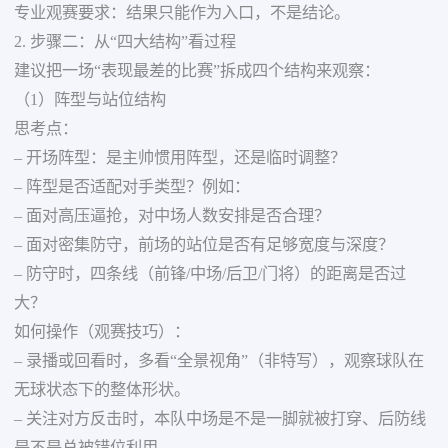
专业观赛要求：结果只能作为入口，不是结论。
2. 步骤二：从“四大结构”看过程
建议把一场“表现最差的比赛”拆成四个结构来观察：
（1）阵型与站位结构
思考点：
– 开场阵型：是主帅惯用阵型，还是临时调整？
– 阵型是否适配对手类型？例如：
– 面对高压逼抢，对中场人数安排是否合理？
– 面对密集防守，前场的站位是否有足够宽度与深度？
– 防守时，四条线（前锋/中场/后卫/门将）的距离是否过
大？
如何操作（观赛技巧）：
– 录播或回看时，多看“全景视角”（非特写），观察球队在
无球状态下的整体形状。
– 关注对方反击时，本队中场是不是一脚就被打穿、后防线