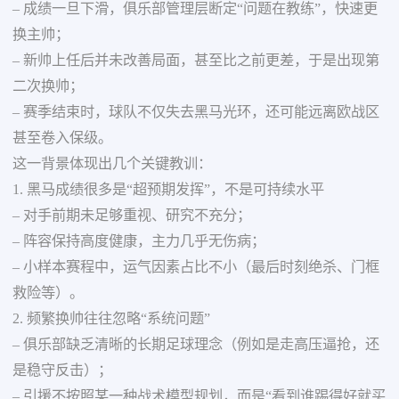
– 成绩一旦下滑，俱乐部管理层断定“问题在教练”，快速更
换主帅；
– 新帅上任后并未改善局面，甚至比之前更差，于是出现第
二次换帅；
– 赛季结束时，球队不仅失去黑马光环，还可能远离欧战区
甚至卷入保级。
这一背景体现出几个关键教训：
1. 黑马成绩很多是“超预期发挥”，不是可持续水平
– 对手前期未足够重视、研究不充分；
– 阵容保持高度健康，主力几乎无伤病；
– 小样本赛程中，运气因素占比不小（最后时刻绝杀、门框
救险等）。
2. 频繁换帅往往忽略“系统问题”
– 俱乐部缺乏清晰的长期足球理念（例如是走高压逼抢，还
是稳守反击）；
– 引援不按照某一种战术模型规划，而是“看到谁踢得好就买