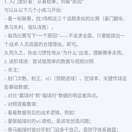
1. 入门爱好者：从看结果，到看“原因”
可以从以下几个小练习开始：
– 看一轮联赛，找3场和这三个话题类似的比赛（豪门翻车、
黑马失利、强队连胜），
– 每场比赛写下“一个原因”——不追求全面，只要能提出一
个战术/人员层面的合理理由，即可。
久而久之，你会习惯性地从“为什么”出发，理解赛季走势。
2. 进阶球迷：尝试做简单的数据与视频对照
– 关注：
– 射门次数、射正、xG（预期进球）、控球率、关键传球这
些基础数据；
– 对比“赢球时”和“输球时”数据的明显差异点。
– 对照观看集锦：
– 看看数据背后的战术逻辑，例如：
– 曼联输球时的xG很低，是进攻创造问题；
– 黑马输球时被对手射门远多于自己，是防守体系崩盘；