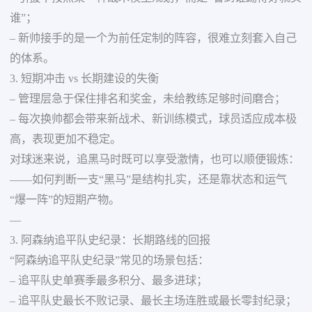
谁”；
– 新帅接手的是一个为前任定制的阵容，很难立刻套入自己
的体系。
3. 短期冲击 vs 长期建设的失衡
– 管理层急于保住排名和奖金，未给教练足够时间磨合；
– 每次换帅都会带来新战术、新训练模式，球员适应成本极
高，表现更加不稳定。
对球迷来说，追黑马时既可以享受激情，也可以顺便锻炼：
——如何判断一支“黑马”是结构扎实，还是靠状态和运气
“爆一阵”的短期产物。
—
3. 阿森纳追平队史纪录：长期路线的回报
“阿森纳追平队史纪录”常见的场景包括：
– 追平队史单赛季最多积分、最多进球；
– 追平队史最长不败记录、最长主场连胜或最长零封纪录；