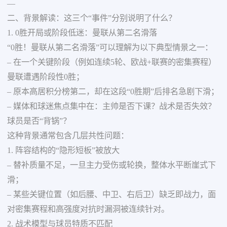
—
二、背景解读：这三个“事件”分别说明了什么？
1. 0胜开局或阶段低迷：曼联从第二名滑落
“0胜！曼联从第二名滑落”可以理解为以下典型情景之一：
– 在一个关键阶段（例如连续5轮、欧战+联赛的密集赛程）
曼联遭遇阶段性0胜；
– 原本高居积分榜第二，却在这段“0胜期”后排名急剧下滑；
– 媒体和球迷焦点集中在：主帅是否下课？战术是否失效？
球员是否“背锅”？
这种背景通常包含几层共性问题：
1. 阵容结构的“隐形短板”被放大
– 替补质量不足，一旦主力受伤或轮换，整体水平断崖式下
滑；
– 某些关键位置（如后腰、中卫、右后卫）缺乏即战力，面
对密集赛程和高强度对抗时漏洞被连续针对。
2. 战术模型与球员特质不匹配