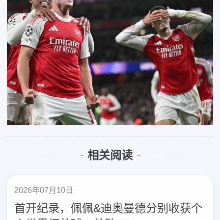
相关阅读
2026年07月10日
首开纪录，佩佩&迪奥曼德分别收获个