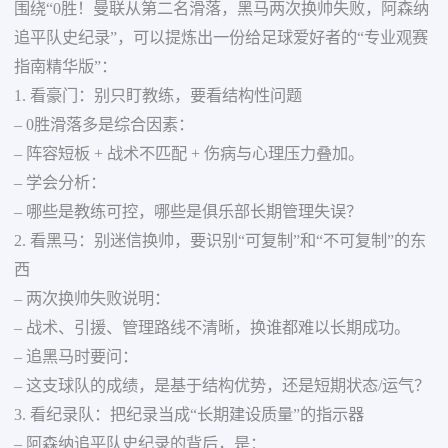
围绕“0胜！曼联从第二名滑落，黑马两次换帅失败，阿森纳
追平队史纪录”，可以提炼出一份给足球爱好者的“专业观赛
指南精华版”：
1. 看豪门：别只盯教练，要看结构性问题
– 0胜滑落多是综合因素：
– 阵容短板 + 战术不匹配 + 伤病与心理压力叠加。
– 学会分析：
– 哪些是教练可控，哪些是俱乐部长期管理失误？
2. 看黑马：别迷信换帅，要识别“可复制”和“不可复制”的东
西
– 两次换帅失败说明：
– 战术、引援、管理路线不清晰，换谁都难以长期成功。
– 追黑马时要问：
– 这支球队的成绩，是基于结构优势，还是短期状态/运气？
3. 看纪录队：把纪录当成“长期建设质量”的指示器
– 阿森纳追平队史纪录的背后，是：