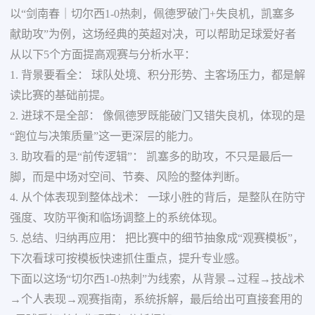
以“剑南春｜切尔西1-0热刺，佩德罗破门+失良机，凯塞多
献助攻”为例，这场经典的英超对决，可以帮助足球爱好者
从以下5个方面提高观赛与分析水平：
1. 背景要看全： 球队处境、积分形势、主客场压力，都是解
读比赛的基础前提。
2. 进球不是全部： 像佩德罗既能破门又错失良机，体现的是
“跑位与决策质量”这一更深层的能力。
3. 助攻看的是“前传逻辑”： 凯塞多的助攻，不只是最后一
脚，而是中场对空间、节奏、风险的整体判断。
4. 从个体表现到整体战术： 一球小胜的背后，是整队在防守
强度、攻防平衡和临场调整上的系统体现。
5. 总结、归纳再应用： 把比赛中的细节抽象成“观赛模板”，
下次看球可按模板快速抓住重点，提升专业感。
下面以这场“切尔西1-0热刺”为线索，从背景→过程→技战术
→个人表现→观赛指南，系统拆解，最后给出可直接套用的