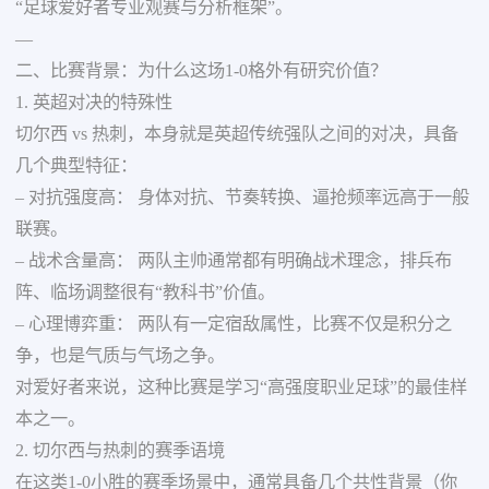
“足球爱好者专业观赛与分析框架”。
—
二、比赛背景：为什么这场1-0格外有研究价值？
1. 英超对决的特殊性
切尔西 vs 热刺，本身就是英超传统强队之间的对决，具备
几个典型特征：
– 对抗强度高： 身体对抗、节奏转换、逼抢频率远高于一般
联赛。
– 战术含量高： 两队主帅通常都有明确战术理念，排兵布
阵、临场调整很有“教科书”价值。
– 心理博弈重： 两队有一定宿敌属性，比赛不仅是积分之
争，也是气质与气场之争。
对爱好者来说，这种比赛是学习“高强度职业足球”的最佳样
本之一。
2. 切尔西与热刺的赛季语境
在这类1-0小胜的赛季场景中，通常具备几个共性背景（你