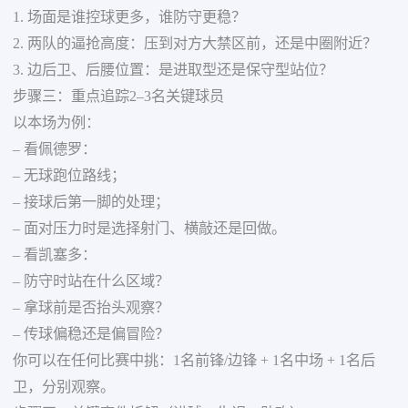
1. 场面是谁控球更多，谁防守更稳？
2. 两队的逼抢高度：压到对方大禁区前，还是中圈附近？
3. 边后卫、后腰位置：是进取型还是保守型站位？
步骤三：重点追踪2–3名关键球员
以本场为例：
– 看佩德罗：
– 无球跑位路线；
– 接球后第一脚的处理；
– 面对压力时是选择射门、横敲还是回做。
– 看凯塞多：
– 防守时站在什么区域？
– 拿球前是否抬头观察？
– 传球偏稳还是偏冒险？
你可以在任何比赛中挑：1名前锋/边锋 + 1名中场 + 1名后
卫，分别观察。