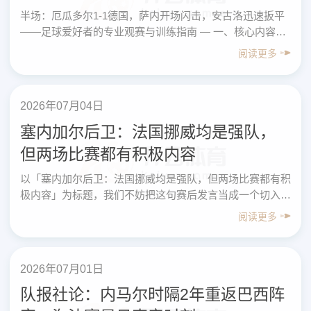
半场：厄瓜多尔1-1德国，萨内开场闪击，安古洛迅速扳平
——足球爱好者的专业观赛与训练指南 — 一、核心内容先
行：这场“半场1-1”带来的关键信息总结 以“半场：厄瓜
阅读更多
多……
2026年07月04日
塞内加尔后卫：法国挪威均是强队，
但两场比赛都有积极内容
以「塞内加尔后卫：法国挪威均是强队，但两场比赛都有积
极内容」为标题，我们不妨把这句赛后发言当成一个切入
口，写给足球爱好者的“专业指南”：如何像职业球员和教练
阅读更多
组一……
2026年07月01日
队报社论：内马尔时隔2年重返巴西阵