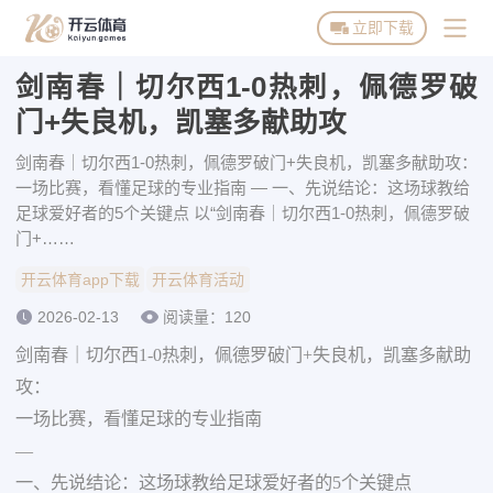
立即下载
剑南春｜切尔西1-0热刺，佩德罗破
开云体育首页
门+失良机，凯塞多献助攻
开云体育下载
剑南春｜切尔西1-0热刺，佩德罗破门+失良机，凯塞多献助攻：
一场比赛，看懂足球的专业指南 — 一、先说结论：这场球教给
开云体育活动
足球爱好者的5个关键点 以“剑南春｜切尔西1-0热刺，佩德罗破
门+……
博彩平台推荐
开云体育app下载
开云体育活动
2026-02-13
阅读量：120
剑南春｜切尔西1-0热刺，佩德罗破门+失良机，凯塞多献助
攻：
一场比赛，看懂足球的专业指南
—
一、先说结论：这场球教给足球爱好者的5个关键点