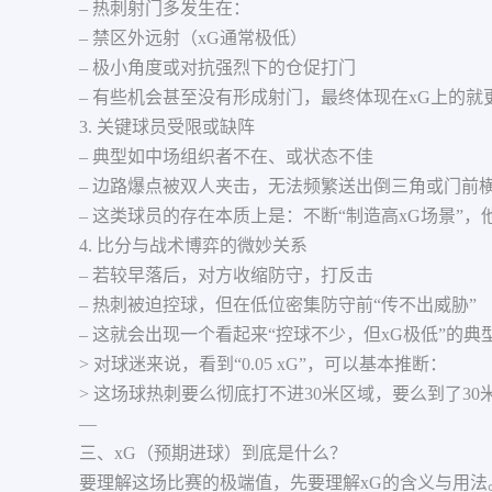
– 热刺射门多发生在：
– 禁区外远射（xG通常极低）
– 极小角度或对抗强烈下的仓促打门
– 有些机会甚至没有形成射门，最终体现在xG上的就
3. 关键球员受限或缺阵
– 典型如中场组织者不在、或状态不佳
– 边路爆点被双人夹击，无法频繁送出倒三角或门前
– 这类球员的存在本质上是：不断“制造高xG场景”
4. 比分与战术博弈的微妙关系
– 若较早落后，对方收缩防守，打反击
– 热刺被迫控球，但在低位密集防守前“传不出威胁”
– 这就会出现一个看起来“控球不少，但xG极低”的典
> 对球迷来说，看到“0.05 xG”，可以基本推断：
> 这场球热刺要么彻底打不进30米区域，要么到了3
—
三、xG（预期进球）到底是什么？
要理解这场比赛的极端值，先要理解xG的含义与用法