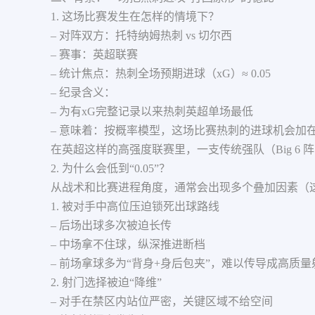
1. 这场比赛发生在怎样的情境下？
– 对阵双方：托特纳姆热刺 vs 切尔西
– 赛事：英超联赛
– 统计焦点：热刺全场预期进球（xG）≈ 0.05
– 纪录含义：
– 为有xG完整记录以来热刺英超单场最低
– 意味着：按概率模型，这场比赛热刺的进球机会加在
在英超这样的高强度联赛里，一支传统强队（Big 6 
2. 为什么会低到“0.05”？
从战术和比赛进程角度，通常会出现多个叠加因素（
1. 被对手中高位压迫锁死出球路线
– 后场出球多次被迫长传
– 中场拿不住球，纵深推进断档
– 前场拿球多为“背身+身后包夹”，难以传导成高质量
2. 射门选择被迫“降维”
– 对手在禁区内站位严密，关键区域不给空间