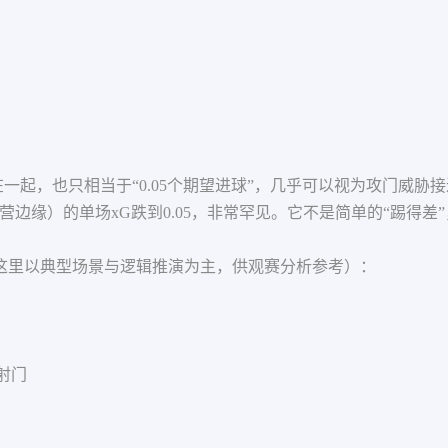
一起，也只相当于“0.05个期望进球”，几乎可以视为攻门威胁
阵营边缘）的单场xG跌到0.05，非常罕见。它不是简单的“踢得差
这里以典型场景与逻辑推演为主，供观赛分析参考）：
射门