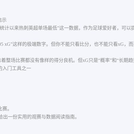
启示
为有统计以来热刺英超单场最低”这一数据，作为足球爱好者，可
05 xG”这样的极端数字。但你不能只看比分，也不能只看xG
味着整场比赛都没有像样的得分良机。但xG只是“概率”和“长期
好的入门工具之一
比赛。
，再给出一份实用的观赛与数据阅读指南。