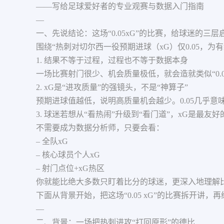
——写给足球爱好者的专业观赛与数据入门指南
—
一、先说结论：这场“0.05xG”的比赛，给球迷的三层
围绕“热刺对切尔西一役预期进球（xG）仅0.05，
1. 结果不等于过程，过程也不等于数据本身
一场比赛射门很少、机会质量极低，就会造就类似“0.
2. xG是“进攻质量”的强镜头，不是“神算子”
预期进球值越低，说明高质量机会越少。0.05几乎意
3. 球迷若想从“看热闹”升级到“看门道”，xG是最友
不需要成为数据分析师，只要会看：
– 全队xG
– 核心球员个人xG
– 射门点位+xG热区
你就能比绝大多数只盯着比分的球迷，更深入地理解
下面从背景开始，把这场“0.05 xG”的比赛拆开讲
—
二、背景：一场把热刺进攻“打回原形”的德比