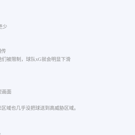
更少
横传
，他们被限制，球队xG就会明显下滑
型画面
0米区域也几乎没把球送到高威胁区域。
。