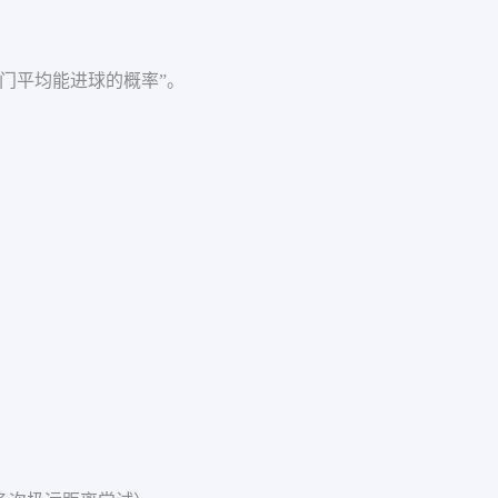
门平均能进球的概率”。