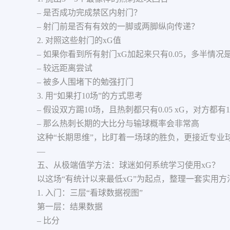
– 是否成功完成禁区内射门？
– 射门前是否有有效的一脚或两脚纵向传递？
2. 对照这些射门的xG值
– 如果你看到所有射门xG加起来只有0.05，多半情况
– 较远距离尝试
– 被多人围堵下的勉强打门
3. 用“如果打10场”的方式思考
– 假设双方踢10场，且热刺都只有0.05 xG，对方都有1.5
– 那么热刺长期的大比分与输球概率会非常高
这种“长期思维”，比盯着一场球的胜负，更接近专业
—
五、从极端值学方法：球迷如何系统学习使用xG？
以这场“有统计以来最低xG”为起点，整理一套实用方
1. 入门：三层“看球数据视图”
第一层：结果数据
– 比分