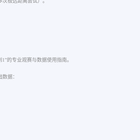
如多次极远距离尝试）。
到1”的专业观赛与数据使用指南。
础数据：