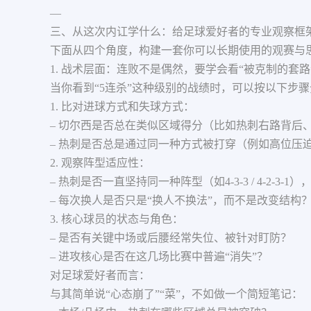
—
三、从这次内讧学什么：给足球爱好者的专业观察框
下面从四个角度，构建一套你可以长期使用的观赛与
1. 战术层面：连败不是偶然，要学会看“被克制的套路
当你看到“5连杀”这种级别的战绩时，可以按以下步
1. 比对进球方式和失球方式：
– 切尔西是否总在类似区域得分（比如热刺右路背后
– 热刺是否总是通过同一种方式被打穿（例如高位压
2. 观察阵型适应性：
– 热刺是否一直坚持同一种阵型（如4-3-3 / 4-2-
– 每次换人是否只是“换人不换法”，而不是改变结构
3. 核心球员的状态与角色：
– 是否有关键中场或后腰经常失位、被针对盯防？
– 进攻核心是否在这几场比赛中普遍“消失”？
对足球爱好者而言：
与其简单说“心态崩了”“菜”，不如做一个简短笔记：