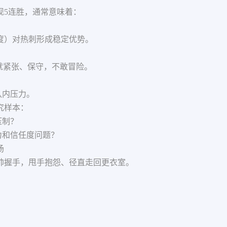
现5连胜，通常意味着：
度）对热刺形成稳定优势。
就紧张、保守，不敢冒险。
队内压力。
究样本：
压制？
力和信任度问题？
场
帅握手，甩手抱怨、径直走回更衣室。