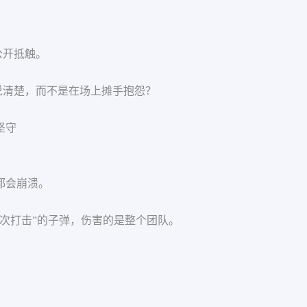
公开抵触。
说清楚，而不是在场上摊手抱怨？
坚守
都会崩溃。
次打击”的子弹，伤害的是整个团队。