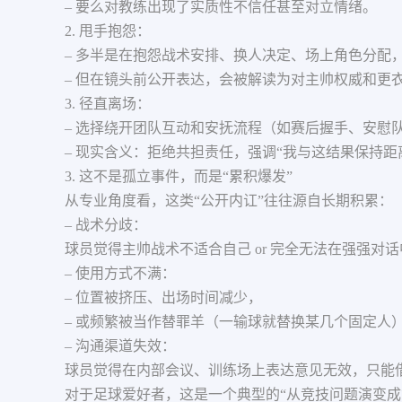
– 要么对教练出现了实质性不信任甚至对立情绪。
2. 甩手抱怨：
– 多半是在抱怨战术安排、换人决定、场上角色分配
– 但在镜头前公开表达，会被解读为对主帅权威和更
3. 径直离场：
– 选择绕开团队互动和安抚流程（如赛后握手、安慰
– 现实含义：拒绝共担责任，强调“我与这结果保持距
3. 这不是孤立事件，而是“累积爆发”
从专业角度看，这类“公开内讧”往往源自长期积累：
– 战术分歧：
球员觉得主帅战术不适合自己 or 完全无法在强强对
– 使用方式不满：
– 位置被挤压、出场时间减少，
– 或频繁被当作替罪羊（一输球就替换某几个固定人
– 沟通渠道失效：
球员觉得在内部会议、训练场上表达意见无效，只能借
对于足球爱好者，这是一个典型的“从竞技问题演变成