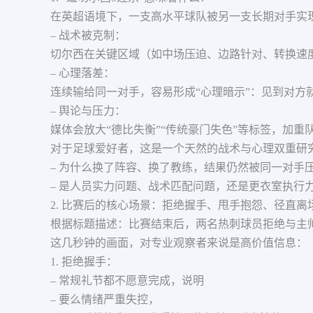
在英超语境下，一支高水平球队被另一支长期对手实
– 战术被克制：
切尔西在关键区域（如中场压迫、边路针对、转换速
– 心理落差：
连续输给同一对手，容易形成“心理暗示”：见到对方
– 舆论与压力：
媒体会放大“德比失衡”“传统豪门失色”等标签，加重
对于足球爱好者，这是一个天然的战术与心理双重研
– 为什么换了阵容、换了教练，结果仍然被同一对手
– 是人员实力问题、战术匹配问题，还是更衣室执行
2. 比赛后的核心场景：拒绝握手、甩手抱怨、径直离
根据标题描述：比赛结束后，两名热刺球员拒绝与主
这几秒钟的画面，对专业观察者来说是高价值信息：
1. 拒绝握手：
– 常规礼节都不愿意完成，说明
– 要么情绪严重失控，