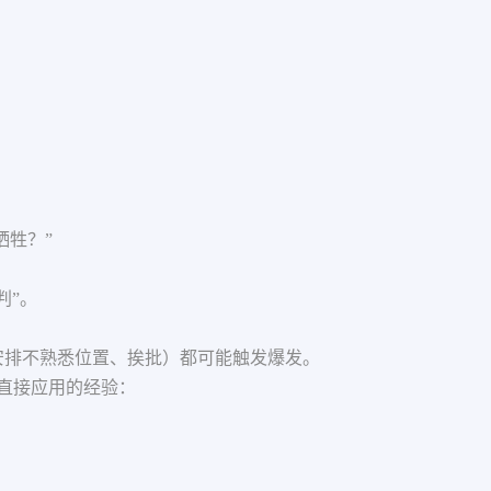
牺牲？”
判”。
安排不熟悉位置、挨批）都可能触发爆发。
直接应用的经验：
？