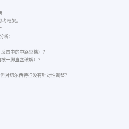
架
思考框架。
”
骤分析：
、反击中的中路空档）？
迫被一脚直塞破解）？
3-1），但对切尔西特征没有针对性调整？
？