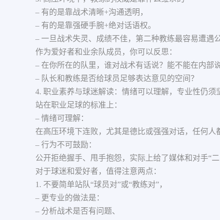
– 有的是靠战术清晰+沟通透明，
– 有的是靠强硬手腕+绝对话语权。
– 一旦战术失灵、成绩不佳，第二种教练最容易遭遇
作为爱好者和业余队成员，你可以反思：
– 在你所在的队里，谁对战术有话说？能不能在内部
– 队长和教练是否给球员足够表达意见的空间？
4. 职业素养与球迷解读：情绪可以理解，专业性仍须
站在职业足球的标准上：
– 情绪可理解：
在高压环境下连败，尤其是德比或强强对话，任何人
– 行为不可鼓励：
公开拒绝握手、甩手抱怨，实际上给了媒体和对手“二
对于球迷和爱好者，值得注意两点：
1. 不要简单站队“球员对”或“教练对”，
– 更专业的做法是：
– 分析战术是否有问题、