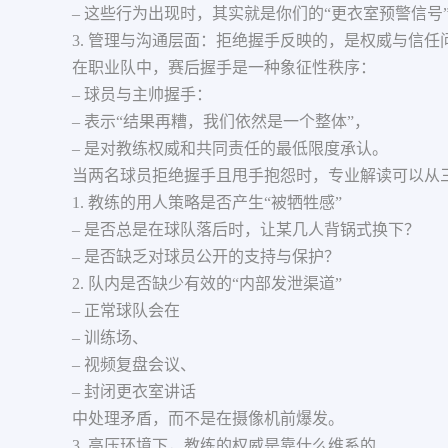
– 这些行为出现时，其实就是你们的“更衣室预警信号
3. 管理与沟通层面：拒绝握手反映的，是权威与信任
在职业队中，赛后握手是一种象征性秩序：
– 球员与主帅握手：
– 表示“结果再糟，我们依然是一个整体”，
– 是对教练权威和共同责任的最低限度承认。
当两名球员拒绝握手且甩手抱怨时，专业解读可以从
1. 教练的用人策略是否产生“被牺牲感”
– 是否总是在球队落后时，让某几人背锅式换下？
– 是否缺乏对球员公开的支持与保护？
2. 队内是否缺少有效的“内部发泄渠道”
– 正常球队会在
– 训练场、
– 视频复盘会议、
– 封闭更衣室讲话
中处理矛盾，而不是在摄像机前爆发。
3. 高压环境下，教练的权威是靠什么维系的