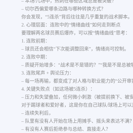
– 本场/几场中，热刺在哪些区域总是被突破？
– 切尔西偏爱哪条边路与哪种转换方式？
你会发现，“5连杀”背后往往是几乎重复的战术脚本。
2. 心理层面：连败中的“情绪曲线”如何走到断点
要理解两名球员赛后爆炸，可以按“情绪曲线”思考：
1. 连败前期：
– 球员还会相信“下次能调整回来”，情绪尚可控制。
2. 连败中期：
– 质疑开始增多：“战术是不是错的？”“我是不是总被
3. 连败尾声 + 舆论压力：
– 每一场再输，都变成了对人格与职业能力的“公开审
4. 关键失败点（如这场被5连杀）：
– 压力和失望叠加，任何微小刺激（被提前换下、被
对于踢球者和爱好者，这是你在自己球队/球场上可以
– 连续失利后，
– 队里有没有人开始在场上用摊手、摇头来表达不满
– 有没有人赛后拒绝参与总结、直接走人？