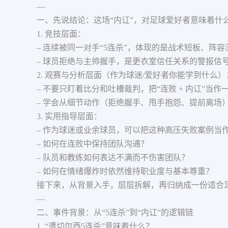
—
一、先说结论：这场“内讧”，对足球爱好者意味着什
1. 竞技层面：
– 连续被同一对手“5连杀”，体现的是战术短板、阵
– 球员拒绝与主帅握手，是更衣室信任关系的警报信
2. 观赛与分析层面（作为球迷/爱好者你能学到什么）
– 不要只盯着比分和吐槽裁判，把“连败 + 内讧”
– 学会从细节动作（拒绝握手、甩手抱怨、提前离场
3. 实用指导层面：
– 作为球迷或业余球员，可以把这种高压失败案例当作
– 如何在连败中保持团队沟通？
– 队员和教练如何表达不满而不伤害团队？
– 如何在情绪爆炸时依然维持职业度与基本尊重？
接下来，从背景入手，层层拆解，再归纳成一份适合足
—
二、事件背景：从“5连杀”到“内讧”的逻辑链
1. “遭切尔西5连杀”意味着什么？