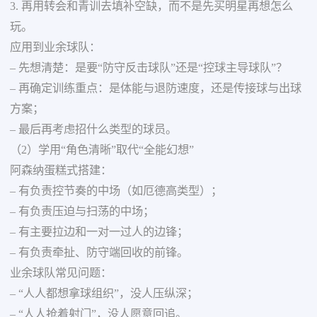
3. 再用转会和青训去填补空缺，而不是先买明星再想怎么
玩。
应用到业余球队：
– 先想清楚：是要“防守反击球队”还是“控球主导球队”？
– 再确定训练重点：是体能与退防速度，还是传接球与出球
方案；
– 最后再考虑招什么类型的球员。
（2）学用“角色清晰”取代“全能幻想”
阿森纳蛋糕式搭建：
– 有负责控节奏的中场（如厄德高类型）；
– 有负责压迫与扫荡的中场；
– 有主要拉边和一对一过人的边锋；
– 有负责牵扯、防守端回收的前锋。
业余球队常见问题：
– “人人都想拿球组织”，没人压纵深；
– “人人抢着射门”，没人愿意回追。