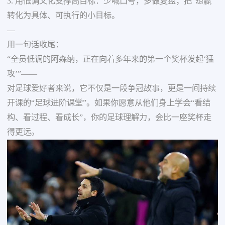
3. 用低调文化支撑高目标：少喊口号，多做复盘；把“想赢”
转化为具体、可执行的小目标。
—
用一句话收尾：
“全员低调的阿森纳，正在向着多年来的第一个奖杯发起‘猛
攻’”——
对足球爱好者来说，它不仅是一段争冠故事，更是一间持续
开课的“足球进阶课堂”。如果你愿意从他们身上学会“看结
构、看过程、看成长”，你的足球理解力，会比一座奖杯走
得更远。