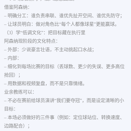
借鉴阿森纳：
– 明确分工：谁负责串联、谁优先扯开空间、谁优先防守；
– 让球员明白：做对角色比“每个人都像球星”更能赢球。
（3）学“低调文化”：把目标藏在执行里
阿森纳现阶段的文化特点：
– 外部：少说豪言壮语，不主动挑起口水战；
– 内部：
– 细化到每场比赛的目标（丢球数、更少的失误、更多高位
抢回）；
– 用数据和视频复盘，而不是只靠情绪。
业余教练可以：
– 不必在赛前给球员演讲“我们要夺冠”，而是设定清晰的小
目标：
– 本场必须做好的三件事（例如：定位球站位、转换速度、
边路配合）；