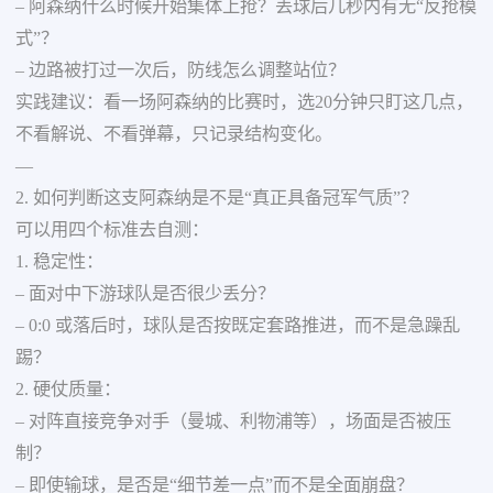
– 阿森纳什么时候开始集体上抢？丢球后几秒内有无“反抢模
式”？
– 边路被打过一次后，防线怎么调整站位？
实践建议：看一场阿森纳的比赛时，选20分钟只盯这几点，
不看解说、不看弹幕，只记录结构变化。
—
2. 如何判断这支阿森纳是不是“真正具备冠军气质”？
可以用四个标准去自测：
1. 稳定性：
– 面对中下游球队是否很少丢分？
– 0:0 或落后时，球队是否按既定套路推进，而不是急躁乱
踢？
2. 硬仗质量：
– 对阵直接竞争对手（曼城、利物浦等），场面是否被压
制？
– 即使输球，是否是“细节差一点”而不是全面崩盘？