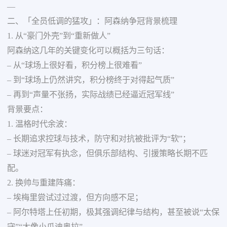
—
二、「全员低调的猛攻」：阿森纳争冠背景梳理
1. 从“豪门外壳”到“重新做人”
阿森纳这几年的关键变化可以概括为三句话：
– 从“球场上很好看，积分榜上很难看”
– 到“球场上仍然讲究，积分榜终于对得起气质”
– 再到“声量不张扬，实际战绩已经逼近冠军线”
背景要点：
1. 温格时代余波：
– 长期追求控球与技术，防守和对抗被批评为“软”；
– 球迷对冠军有执念，但俱乐部结构、引援策略长期不匹
配。
2. 换帅与重建阵痛：
– 埃梅里尝试过过渡，但方向感不足；
– 阿尔特塔上任初期，极其强调纪律与结构，甚至被说“太保