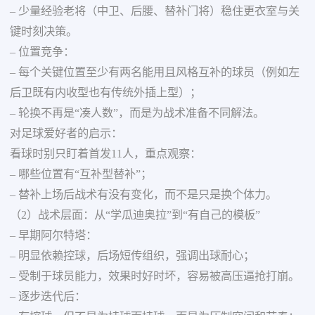
– 少量经验老将（中卫、后腰、替补门将）稳住更衣室与关
键时刻决策。
– 位置竞争：
– 每个关键位置至少有两名能用且风格互补的球员（例如左
后卫既有内收型也有传统外插上型）；
– 轮换不再是“凑人数”，而是为战术准备不同解法。
对足球爱好者的启示：
看球时别只盯着首发11人，重点观察：
– 哪些位置有“互补型替补”；
– 替补上场后战术有没有变化，而不是只是换个体力。
（2）战术层面：从“学瓜迪奥拉”到“有自己的模板”
– 早期阿尔特塔：
– 明显依赖控球，后场短传组织，强调出球耐心；
– 受制于球员能力，效果时好时坏，容易被高压逼抢打崩。
– 逐步迭代后：