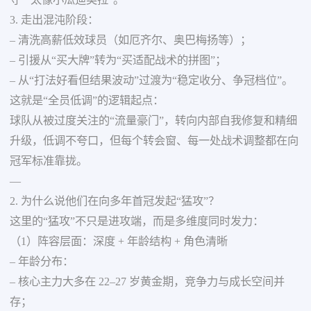
守”“太像小瓜迪奥拉”。
3. 走出混沌阶段：
– 清洗高薪低效球员（如厄齐尔、奥巴梅扬等）；
– 引援从“买大牌”转为“买适配战术的拼图”；
– 从“打法好看但结果波动”过渡为“稳定收分、争冠档位”。
这就是“全员低调”的逻辑起点：
球队从被过度关注的“流量豪门”，转向内部自我修复和精细
升级，低调不夸口，但每个转会窗、每一处战术调整都在向
冠军标准靠拢。
—
2. 为什么说他们在向多年首冠发起“猛攻”？
这里的“猛攻”不只是进攻端，而是多维度同时发力：
（1）阵容层面：深度 + 年龄结构 + 角色清晰
– 年龄分布：
– 核心主力大多在 22–27 岁黄金期，竞争力与成长空间并
存；