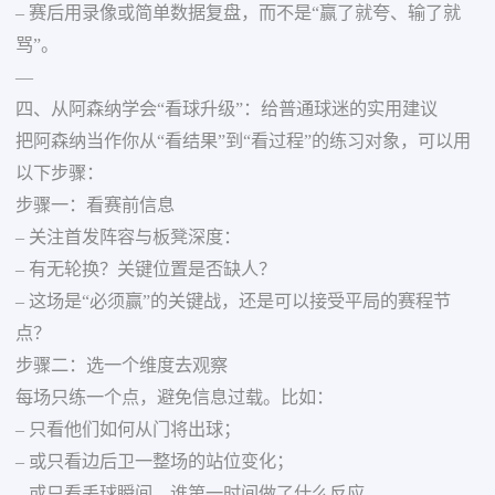
– 赛后用录像或简单数据复盘，而不是“赢了就夸、输了就
骂”。
—
四、从阿森纳学会“看球升级”：给普通球迷的实用建议
把阿森纳当作你从“看结果”到“看过程”的练习对象，可以用
以下步骤：
步骤一：看赛前信息
– 关注首发阵容与板凳深度：
– 有无轮换？关键位置是否缺人？
– 这场是“必须赢”的关键战，还是可以接受平局的赛程节
点？
步骤二：选一个维度去观察
每场只练一个点，避免信息过载。比如：
– 只看他们如何从门将出球；
– 或只看边后卫一整场的站位变化；
– 或只看丢球瞬间，谁第一时间做了什么反应。