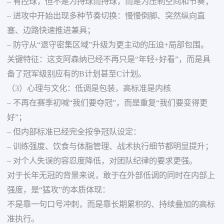
– 有控球，但不是为持球而持球，而是为压制空间和节奏；
– 进攻中开始出现多种节奏切换：慢慢倒脚、突然纵向直
塞、边路快速推进兼具；
– 防守从“退守密集区域”升级为更主动的压迫+局部包围。
关键特征：这支阿森纳已经不再只是“年轻+好看”，而是具
备了冠军级别应有的B计划甚至C计划。
（3）心理与文化：低调是包装，高标准是内核
– 不再在赛季初喊“我们要夺冠”，而是重复“我们要变得更
好”；
– 但内部标准已经完全按争冠队设定：
– 训练强度、饮食与体脂管理、战术执行细节都明显提升；
– 对个人失误的容忍度降低，对团队纪律的要求更强。
对于长年无冠的背景来说，敢于在外部低调的同时在内部上
强度，是“猛攻”的本质体现：
不是靠一句口号冲刺，而是靠长期累积的、持续叠加的高标
准执行。