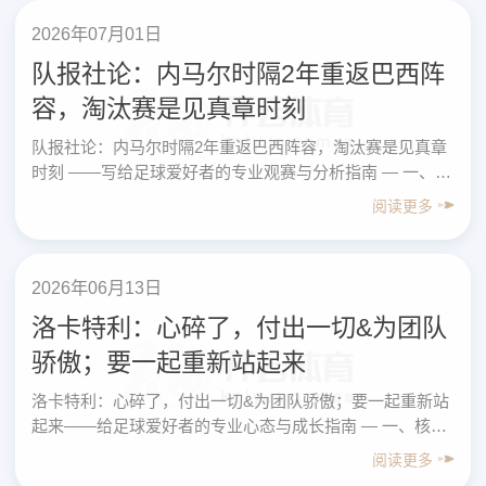
2026年07月01日
队报社论：内马尔时隔2年重返巴西阵
容，淘汰赛是见真章时刻
队报社论：内马尔时隔2年重返巴西阵容，淘汰赛是见真章
时刻 ——写给足球爱好者的专业观赛与分析指南 — 一、核
心内容先看结论（总结版） 1. 队报社论的核心观点 ……
阅读更多
2026年06月13日
洛卡特利：心碎了，付出一切&为团队
骄傲；要一起重新站起来
洛卡特利：心碎了，付出一切&为团队骄傲；要一起重新站
起来——给足球爱好者的专业心态与成长指南 — 一、核心
总结（先给结论） 围绕“洛卡特利：心碎了，付出一……
阅读更多