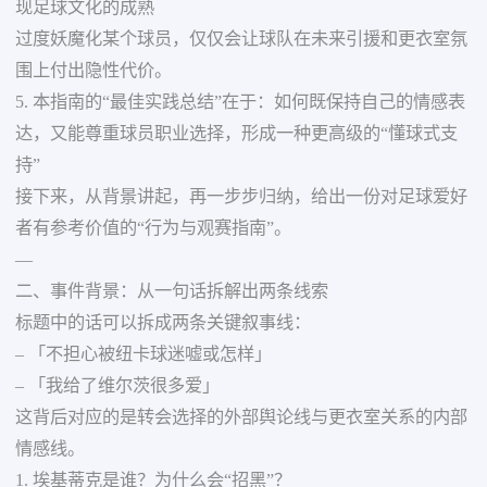
现足球文化的成熟
过度妖魔化某个球员，仅仅会让球队在未来引援和更衣室氛
围上付出隐性代价。
5. 本指南的“最佳实践总结”在于：如何既保持自己的情感表
达，又能尊重球员职业选择，形成一种更高级的“懂球式支
持”
接下来，从背景讲起，再一步步归纳，给出一份对足球爱好
者有参考价值的“行为与观赛指南”。
—
二、事件背景：从一句话拆解出两条线索
标题中的话可以拆成两条关键叙事线：
– 「不担心被纽卡球迷嘘或怎样」
– 「我给了维尔茨很多爱」
这背后对应的是转会选择的外部舆论线与更衣室关系的内部
情感线。
1. 埃基蒂克是谁？为什么会“招黑”？