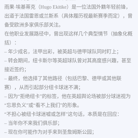
雨果·埃基蒂克（Hugo Ekitike）是一位法国外籍年轻前锋，
出道于法国雷恩或兰斯系（具体履历视最新赛季而定），曾
备受欧洲多家俱乐部关注。
在他职业发展路径中，曾出现这样几个典型情节（抽象化概
括）：
– 年少成名，法甲出彩，被英超与德甲球队同时盯上；
– 转会期间，纽卡斯尔等英超球队曾对其高度感兴趣，甚至
接近签约；
– 最终，他选择了其他路径（包括巴黎、德甲或其他联
赛），从而引起部分纽卡球迷不满；
– 因为“拒绝纽卡”的标签，他在英超舆论场被部分球迷视为
“忘恩负义”或“看不上我们”的形象。
“不担心被纽卡球迷嘘或怎样”这句话，本质是在回应：
– 当年你不来我们俱乐部；
– 现在你可能作为对手来到圣詹姆斯公园；