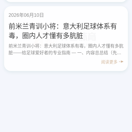
2026年06月10日
前米兰青训小将：意大利足球体系有
毒，圈内人才懂有多肮脏
前米兰青训小将：意大利足球体系有毒，圈内人才懂有多肮
脏——给足球爱好者的专业指南 — 一、内容总总结（先给
结论） 围绕“前米兰青训小将：意大利足球体系有毒，
阅读更多
圈……