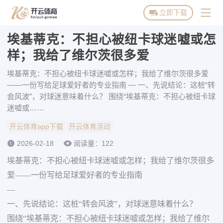
立即下载
埃基蒂克：不担心被纽卡球迷嘘或怎
开云体育首页
样；我给了维尔茨很多爱
开云体育下载
埃基蒂克：不担心被纽卡球迷嘘或怎样；我给了维尔茨很多爱
——一份写给足球爱好者的专业指南 — 一、先说结论：这桩“转
开云体育活动
会风波”，对球迷意味着什么？ 围绕“埃基蒂克：不担心被纽卡球
迷嘘或……
博彩平台推荐
开云体育app下载
开云体育活动
2026-02-18
阅读量：122
埃基蒂克：不担心被纽卡球迷嘘或怎样；我给了维尔茨很多
爱——一份写给足球爱好者的专业指南
—
一、先说结论：这桩“转会风波”，对球迷意味着什么？
围绕“埃基蒂克：不担心被纽卡球迷嘘或怎样；我给了维尔