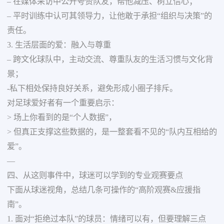
– 在媒体采访中公开夸赞队友，帮他减压、树立信心；
– 平时训练中认可其领导力，让他敢于承担“组织与决策”的
责任。
3. 生活层面的爱：融入与尊重
– 跨文化球队中，主动交流、尊重队友的生活习惯与文化背
景；
-私下相处保持良好关系，避免形成小圈子排斥。
对足球爱好者有一个重要启示：
> 场上你看到的是“个人数据”，
> 但真正支撑这些数据的，是一整套看不见的“队内互相给的
爱”。
—
四、从这则事件中，球迷可以学到的专业观赛要点
下面从球迷视角，总结几条可操作的“高阶观赛&应援指
南”。
1. 面对“拒绝过本队”的球员：情绪可以有，但要理解三点