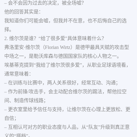
– 会不会因为过去的决定，被全场嘘？
他的回答其实是：
我知道你们可能会嘘，但我并不在意，也不后悔自己的选
择。
2. 维尔茨是谁？“给了很多爱”具体意味着什么？
弗洛里安·维尔茨（Florian Wirtz）是德甲最具天赋的攻击型
中场之一，是勒沃库森与德国国家队的核心人物之一。
埃基蒂克提到“我给了维尔茨很多爱”，从职业足球语境看，
通常意味着：
– 在训练与比赛中，两人关系很好，经常互动、沟通；
– 作为前锋/攻击手，会主动配合维尔茨的踢法，帮他拉空
间、制造传球线路；
– 更衣室里给予信任与支持，让维尔茨在心理上更放松、更
自信；
– 互相认可对方的职业态度与人品，从“队友”升级到真正意
义的“搭档”。