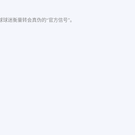
成为全球球迷衡量转会真伪的“官方信号”。