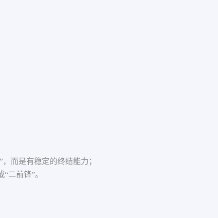
船高”，而是有稳定的终结能力；
或“二前锋”。