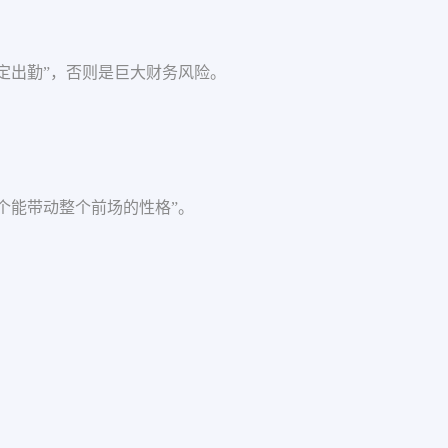
稳定出勤”，否则是巨大财务风险。
个能带动整个前场的性格”。