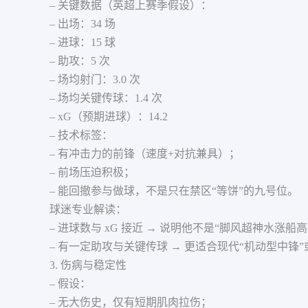
– 关键数据（英超上赛季假设）：
– 出场：34 场
– 进球：15 球
– 助攻：5 次
– 场均射门：3.0 次
– 场均关键传球：1.4 次
– xG（预期进球）：14.2
– 技术标签：
– 有冲击力的前锋（速度+对抗兼具）；
– 前场压迫积极；
– 能回撤参与做球，不是只在禁区“等饼”的九号位。
球迷专业解读：
– 进球数与 xG 接近 → 说明他不是“脚风超神水涨
– 有一定助攻与关键传球 → 更适合现代“机动型中锋”
3. 伤病与稳定性
– 假设：
– 无大伤史，仅有短期肌肉拉伤；