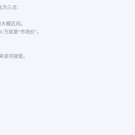
化为三点：
费大概区间。
00 万就是“市场价”。
游来说可接受。
。