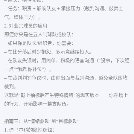
– 队长、精神领袖：
– 任务：职责 + 影响队友 + 承接压力（裁判沟通、鼓舞士
气、媒体压力）。
2. 对业余球员的应用
即便你只是在五人制球队或校队：
– 如果你是队长/组织者，你需要：
– 在比分落后时少抱怨、多示意继续投入。
– 在队友失误时，用简单、积极的语言沟通（“没事，下次稳
一点”“我帮你补位”）。
– 在裁判判罚争议时，由你出面与裁判沟通，避免全队围堵
裁判。
这就是“戴上袖标后产生特殊情绪”的现实版本——你在场上
的行为，开始影响一整支队伍。
—
指南三：从“情绪驱动”到“目标驱动”
1. 迪马尔科的隐性逻辑：