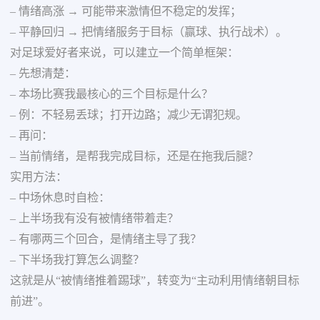
– 情绪高涨 → 可能带来激情但不稳定的发挥；
– 平静回归 → 把情绪服务于目标（赢球、执行战术）。
对足球爱好者来说，可以建立一个简单框架：
– 先想清楚：
– 本场比赛我最核心的三个目标是什么？
– 例：不轻易丢球；打开边路；减少无谓犯规。
– 再问：
– 当前情绪，是帮我完成目标，还是在拖我后腿？
实用方法：
– 中场休息时自检：
– 上半场我有没有被情绪带着走？
– 有哪两三个回合，是情绪主导了我？
– 下半场我打算怎么调整？
这就是从“被情绪推着踢球”，转变为“主动利用情绪朝目标
前进”。