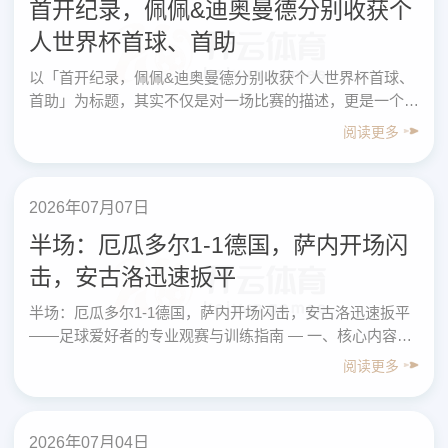
首开纪录，佩佩&迪奥曼德分别收获个
人世界杯首球、首助
以「首开纪录，佩佩&迪奥曼德分别收获个人世界杯首球、
首助」为标题，其实不仅是对一场比赛的描述，更是一个切
入点——帮助普通足球爱好者从职业赛场的细节中，学会
阅读更多
系……
2026年07月07日
半场：厄瓜多尔1-1德国，萨内开场闪
击，安古洛迅速扳平
半场：厄瓜多尔1-1德国，萨内开场闪击，安古洛迅速扳平
——足球爱好者的专业观赛与训练指南 — 一、核心内容先
行：这场“半场1-1”带来的关键信息总结 以“半场：厄瓜
阅读更多
多……
2026年07月04日