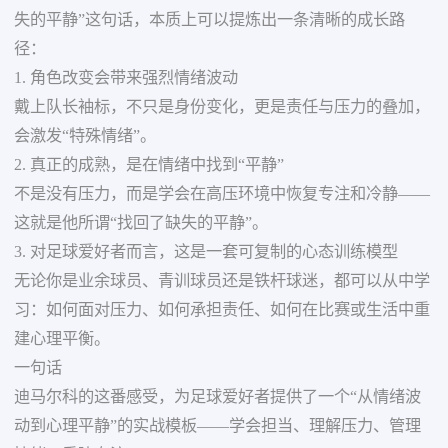
失的平静”这句话，本质上可以提炼出一条清晰的成长路
径：
1. 角色改变会带来强烈情绪波动
戴上队长袖标，不只是身份变化，更是责任与压力的叠加，
会激发“特殊情绪”。
2. 真正的成熟，是在情绪中找到“平静”
不是没有压力，而是学会在高压环境中恢复专注和冷静——
这就是他所谓“找回了缺失的平静”。
3. 对足球爱好者而言，这是一套可复制的心态训练模型
无论你是业余球员、青训球员还是铁杆球迷，都可以从中学
习：如何面对压力、如何承担责任、如何在比赛或生活中重
建心理平衡。
一句话
迪马尔科的这番感受，为足球爱好者提供了一个“从情绪波
动到心理平静”的实战模板——学会担当、理解压力、管理