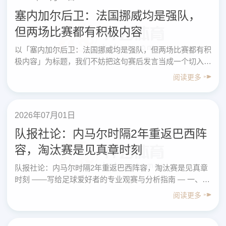
塞内加尔后卫：法国挪威均是强队，
但两场比赛都有积极内容
以「塞内加尔后卫：法国挪威均是强队，但两场比赛都有积
极内容」为标题，我们不妨把这句赛后发言当成一个切入
口，写给足球爱好者的“专业指南”：如何像职业球员和教练
阅读更多
组一……
2026年07月01日
队报社论：内马尔时隔2年重返巴西阵
容，淘汰赛是见真章时刻
队报社论：内马尔时隔2年重返巴西阵容，淘汰赛是见真章
时刻 ——写给足球爱好者的专业观赛与分析指南 — 一、核
心内容先看结论（总结版） 1. 队报社论的核心观点 ……
阅读更多