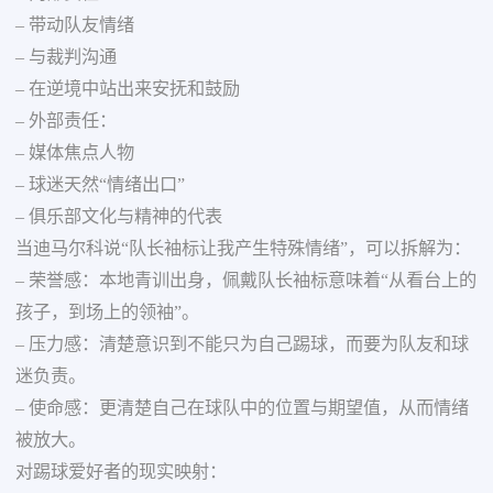
– 带动队友情绪
– 与裁判沟通
– 在逆境中站出来安抚和鼓励
– 外部责任：
– 媒体焦点人物
– 球迷天然“情绪出口”
– 俱乐部文化与精神的代表
当迪马尔科说“队长袖标让我产生特殊情绪”，可以拆解为：
– 荣誉感：本地青训出身，佩戴队长袖标意味着“从看台上的
孩子，到场上的领袖”。
– 压力感：清楚意识到不能只为自己踢球，而要为队友和球
迷负责。
– 使命感：更清楚自己在球队中的位置与期望值，从而情绪
被放大。
对踢球爱好者的现实映射：