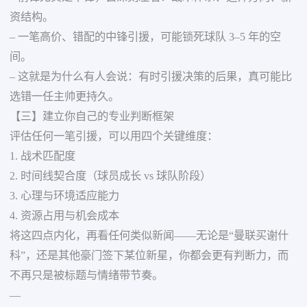
资结构。
– 一笔高价、错配的中锋引援，可能锁死球队 3–5 年的空
间。
– 这就是为什么有人会说：有时引援决策的后果，真可能比
选错一任主帅更持久。
【三】建立你自己的专业判断框架
评估任何一笔引援，可以用四个关键维度：
1. 战术匹配度
2. 时间线契合度（球员成长 vs 球队阶段）
3. 心理与环境适应能力
4. 资源占用与机会成本
将这四点内化，再看任何类似新闻——无论是“曼联买谢什
科”，还是其他豪门签下某位新星，你都会更有判断力，而
不再只是被标题与情绪带节奏。
—