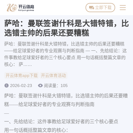
立即下载
萨哈：曼联签谢什科是大错特错，比
开云体育首页
选错主帅的后果还要糟糕
开云体育下载
萨哈：曼联签谢什科是大错特错，比选错主帅的后果还要糟糕
——给足球爱好者的专业观赛与判断指南 — 一、先给结论：这
开云体育活动
件事教给足球爱好者的三个核心要点 用一句话概括整篇文章的
核心： 萨……
博彩平台推荐
开云体育app下载
开云体育活动
2026-02-23
阅读量：105
萨哈：曼联签谢什科是大错特错，比选错主帅的后果还要糟
糕——给足球爱好者的专业观赛与判断指南
—
一、先给结论：这件事教给足球爱好者的三个核心要点
用一句话概括整篇文章的核心：