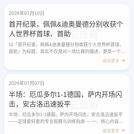
2026年07月10日
首开纪录，佩佩&迪奥曼德分别收获个
人世界杯首球、首助
以「首开纪录，佩佩&迪奥曼德分别收获个人世界杯首球、
首助」为标题，其实不仅是对一场比赛的描述，更是一个切
入点——帮助普通足球爱好者从职业赛场的细节中，学会
阅读更多
系……
2026年07月07日
半场：厄瓜多尔1-1德国，萨内开场闪
击，安古洛迅速扳平
半场：厄瓜多尔1-1德国，萨内开场闪击，安古洛迅速扳平
——足球爱好者的专业观赛与训练指南 — 一、核心内容先
行：这场“半场1-1”带来的关键信息总结 以“半场：厄瓜
阅读更多