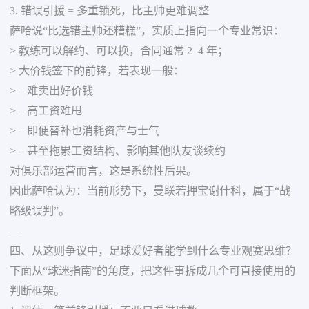
3. 错误引援 = 多重锁死，比主帅更难调整
萨哈说“比选错主帅还糟糕”，实质上指向一个专业常识：
> 教练可以解约、可以换，合同通常 2–4 年；
> 大价钱签下的前锋，若表现一般：
> – 难卖出好价钱
> – 高工资难甩
> – 即便替补也消耗资产与士气
> – 甚至拖累工资结构、影响其他队友谈续约
对俱乐部运营而言，这是系统性后果。
因此萨哈认为：当前形势下，曼联若押宝谢什科，属于“战
略级误判”。
—
四、从这则争议中，足球爱好者能学到什么专业观赛思维？
下面从“球迷指南”的角度，把这件事拆成几个可直接使用的
判断框架。