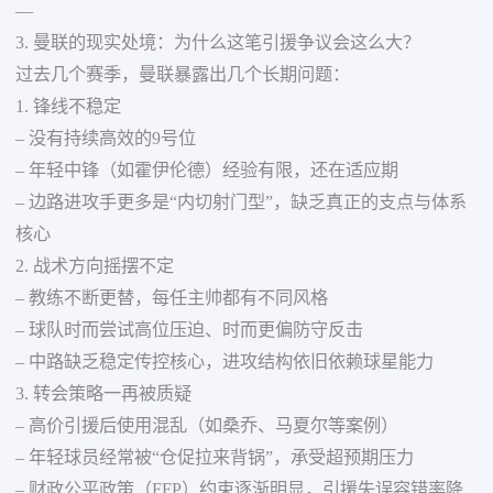
—
3. 曼联的现实处境：为什么这笔引援争议会这么大？
过去几个赛季，曼联暴露出几个长期问题：
1. 锋线不稳定
– 没有持续高效的9号位
– 年轻中锋（如霍伊伦德）经验有限，还在适应期
– 边路进攻手更多是“内切射门型”，缺乏真正的支点与体系
核心
2. 战术方向摇摆不定
– 教练不断更替，每任主帅都有不同风格
– 球队时而尝试高位压迫、时而更偏防守反击
– 中路缺乏稳定传控核心，进攻结构依旧依赖球星能力
3. 转会策略一再被质疑
– 高价引援后使用混乱（如桑乔、马夏尔等案例）
– 年轻球员经常被“仓促拉来背锅”，承受超预期压力
– 财政公平政策（FFP）约束逐渐明显，引援失误容错率降