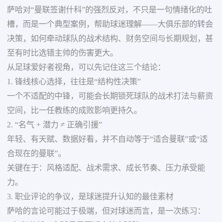
萨哈对“曼联签谢什科”的强烈反对，不只是一句情绪化的吐
槽，而是一个典型案例，帮助球迷理解——大俱乐部的转会
决策，如何牵动球队的战术结构、财务空间与长期规划，甚
至有时比选错主帅的伤害更大。
从足球爱好者视角，可以先记住这三个结论：
1. 锋线核心选择，往往是“结构性决策”
一个不适配的中锋，可能会长期锁死球队的战术打法与薪资
空间，比一任教练的成败影响更持久。
2. “名气 + 潜力 ≠ 正确引援”
年轻、有天赋、数据好看，并不自动等于“适合曼联”或“适
合现在的曼联”。
关键在于：风格适配、战术需求、成长节奏、压力承受能
力。
3. 职业评论的争议，是球迷提升认知的最佳素材
萨哈的言论可能过于极端，但对球迷而言，是一次练习：