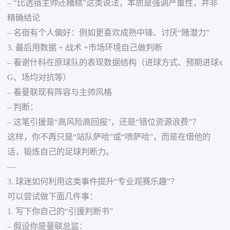
– “比选错主帅还糟糕”这类说法，本质是强调严重性，并非
精确结论
– 名宿有个人偏好：例如更喜欢成熟中锋、讨厌“赌潜力”
3. 最后用数据 + 战术 +市场环境自己做判断
– 看谢什科在原球队的表现数据结构（进球方式、预期进球x
G、场均对抗等）
– 看曼联现有阵容与主帅风格
– 判断：
– 这笔引援是“高风险高回报”，还是“错位资源浪费”？
这样，你不再只是“站队萨哈”或“喷萨哈”，而是在借他的
话，锻炼自己的足球判断力。
—
3. 球迷如何利用这类事件提升“专业观赛乐趣”？
可以尝试做下面几件事：
1. 写下你自己的“引援判断书”
– 假设你是曼联总监：