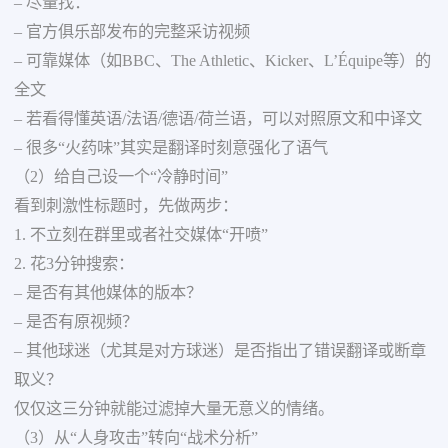
– 尽量找：
– 官方俱乐部发布的完整采访视频
– 可靠媒体（如BBC、The Athletic、Kicker、L’Équipe等）的
全文
– 若看得懂英语/法语/德语/荷兰语，可以对照原文和中译文
– 很多“火药味”其实是翻译时刻意强化了语气
（2）给自己设一个“冷静时间”
看到刺激性标题时，先做两步：
1. 不立刻在群里或者社交媒体“开喷”
2. 花3分钟搜索：
– 是否有其他媒体的版本？
– 是否有原视频？
– 其他球迷（尤其是对方球迷）是否指出了错误翻译或断章
取义？
仅仅这三分钟就能过滤掉大量无意义的情绪。
（3）从“人身攻击”转向“战术分析”