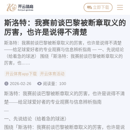
立即下载
斯洛特：我赛前谈巴黎被断章取义的
开云体育首页
厉害，也许是说得不清楚
开云体育下载
斯洛特：我赛前谈巴黎被断章取义的厉害，也许是说得不清楚
——给足球爱好者的专业观赛与信息辨析指南 — 一、先说结论
开云体育活动
（给着急的球迷） 围绕「斯洛特：我赛前谈巴黎被断章取义的
厉害，也……
博彩平台推荐
开云体育app下载
开云体育活动
2026-02-26
阅读量：100
斯洛特：我赛前谈巴黎被断章取义的厉害，也许是说得不清
楚——给足球爱好者的专业观赛与信息辨析指南
—
一、先说结论（给着急的球迷）
围绕「斯洛特：我赛前谈巴黎被断章取义的厉害，也许是说