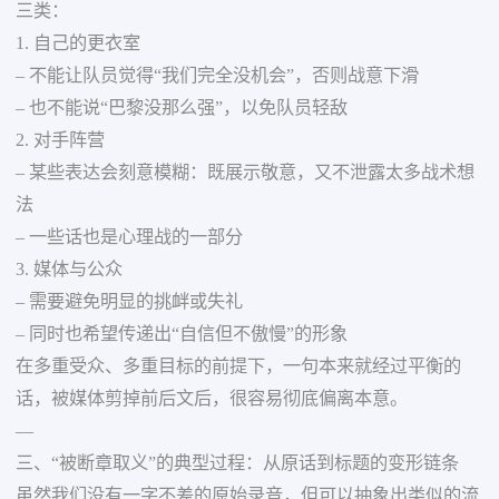
三类：
1. 自己的更衣室
– 不能让队员觉得“我们完全没机会”，否则战意下滑
– 也不能说“巴黎没那么强”，以免队员轻敌
2. 对手阵营
– 某些表达会刻意模糊：既展示敬意，又不泄露太多战术想
法
– 一些话也是心理战的一部分
3. 媒体与公众
– 需要避免明显的挑衅或失礼
– 同时也希望传递出“自信但不傲慢”的形象
在多重受众、多重目标的前提下，一句本来就经过平衡的
话，被媒体剪掉前后文后，很容易彻底偏离本意。
—
三、“被断章取义”的典型过程：从原话到标题的变形链条
虽然我们没有一字不差的原始录音，但可以抽象出类似的流