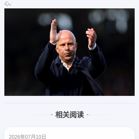
心。
相关阅读
2026年07月10日