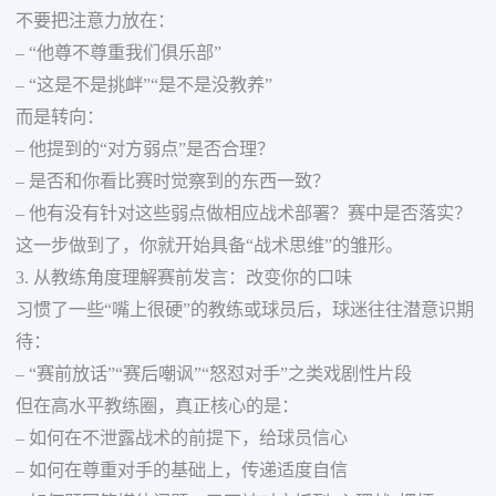
不要把注意力放在：
– “他尊不尊重我们俱乐部”
– “这是不是挑衅”“是不是没教养”
而是转向：
– 他提到的“对方弱点”是否合理？
– 是否和你看比赛时觉察到的东西一致？
– 他有没有针对这些弱点做相应战术部署？赛中是否落实？
这一步做到了，你就开始具备“战术思维”的雏形。
3. 从教练角度理解赛前发言：改变你的口味
习惯了一些“嘴上很硬”的教练或球员后，球迷往往潜意识期
待：
– “赛前放话”“赛后嘲讽”“怒怼对手”之类戏剧性片段
但在高水平教练圈，真正核心的是：
– 如何在不泄露战术的前提下，给球员信心
– 如何在尊重对手的基础上，传递适度自信