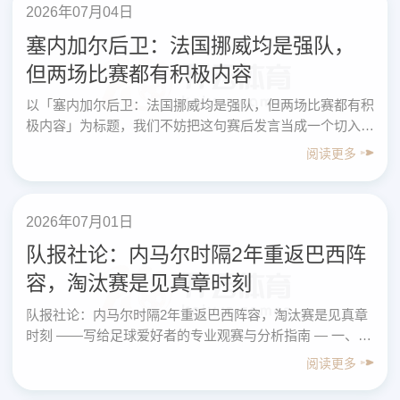
2026年07月04日
塞内加尔后卫：法国挪威均是强队，
但两场比赛都有积极内容
以「塞内加尔后卫：法国挪威均是强队，但两场比赛都有积
极内容」为标题，我们不妨把这句赛后发言当成一个切入
口，写给足球爱好者的“专业指南”：如何像职业球员和教练
阅读更多
组一……
2026年07月01日
队报社论：内马尔时隔2年重返巴西阵
容，淘汰赛是见真章时刻
队报社论：内马尔时隔2年重返巴西阵容，淘汰赛是见真章
时刻 ——写给足球爱好者的专业观赛与分析指南 — 一、核
心内容先看结论（总结版） 1. 队报社论的核心观点 ……
阅读更多