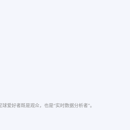
：
球爱好者既是观众，也是“实时数据分析者”。