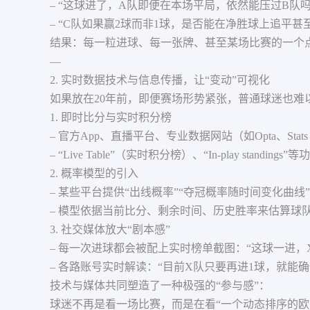
– “这球进了，A队即便在本场平局，依然能压过B队吗
– “C队如果赢2球而非1球，是否能在净胜球上追平甚
结果：每一粒进球、每一张牌、甚至某场比赛的一个点
—
2. 实时数据技术与信息传播，让“变动”可视化
如果放在20年前，即便赛场形势紧张，普通球迷也难
1. 即时比分与实时积分榜
– 官方App、直播平台、专业数据网站（如Opta、Stats 
– “Live Table”（实时积分榜）、“In-play st
2. 概率模型的引入
– 某些平台提供“出线概率”“夺冠概率随时间变化曲线
– 模型依据当前比分、剩余时间、历史胜率来估算球
3. 社交媒体放大“剧本感”
– 每一次进球都会被配上实时榜单截图：“这球一进，X
– 各路账号实时解读：“目前X队只要再进1球，就能
技术与媒体共同塑造了一种极强的“参与感”：
球迷不再是看一场比赛，而是在看“一个动态排序的欧