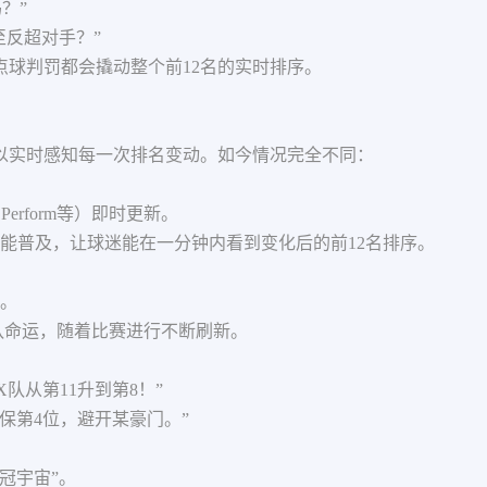
？”
至反超对手？”
球判罚都会撬动整个前12名的实时排序。
以实时感知每一次排名变动。如今情况完全不同：
Perform等）即时更新。
andings”等功能普及，让球迷能在一分钟内看到变化后的前12名排序。
”。
队命运，随着比赛进行不断刷新。
队从第11升到第8！”
确保第4位，避开某豪门。”
冠宇宙”。