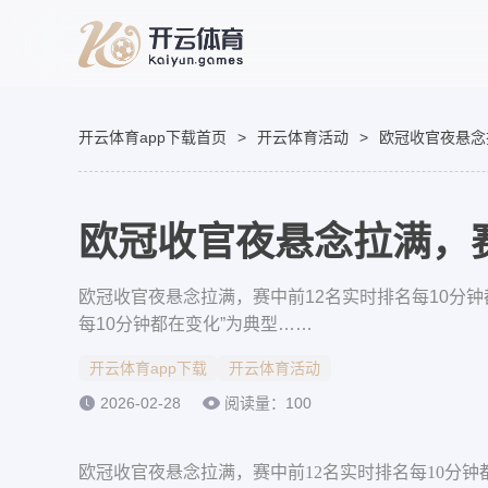
开云体育app下载首页
>
开云体育活动
>
欧冠收官夜悬念
欧冠收官夜悬念拉满，赛
欧冠收官夜悬念拉满，赛中前12名实时排名每10分钟
每10分钟都在变化”为典型……
开云体育app下载
开云体育活动
2026-02-28
阅读量：100
欧冠收官夜悬念拉满，赛中前12名实时排名每10分