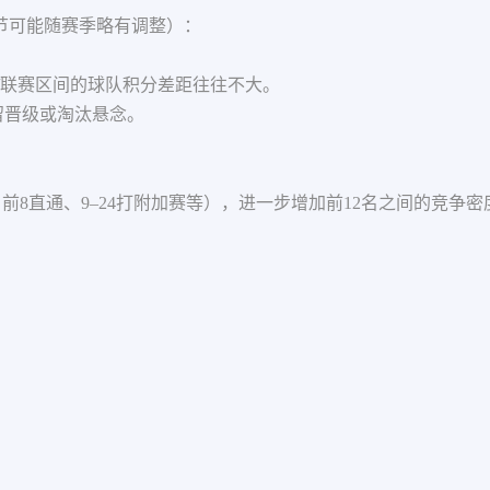
节可能随赛季略有调整）：
组/联赛区间的球队积分差距往往不大。
保留晋级或淘汰悬念。
前8直通、9–24打附加赛等），进一步增加前12名之间的竞争密