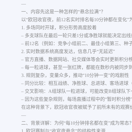
—
一、内容先这是一种怎样的“悬念拉满”？
以“欧冠收官夜，前12名实时排名每10分钟都在变化
1. 多场同时开球，积分形势高度胶着
– 多支球队在最后一轮只差1分或净胜球就能决定出线
– 前12名（例如：竞争小组前二、最佳小组第三、
2. 实时数据系统高度发达，信息几乎“无延迟”
– 官方直播、数据网站、社交媒体等会实时更新积分
– 每一粒进球，甚至一张红牌，都能在数秒内被同步
3. 规则复杂，变量众多，推动“10分钟一变”的戏剧性
– 同分比较：相互战绩、净胜球、总进球、客场进球
– 交叉影响：A组球队一粒进球，可能改变B组球队
– 因为这些复杂规则，每场直播过程中的“暂时积分榜
在这种背景下，欧冠收官夜被赋予了前所未有的观赛价
—
二、背景详解：为何“每10分钟排名都在变”成为常态
1. 欧冠赛制与“收官夜悬念”的结构性来源