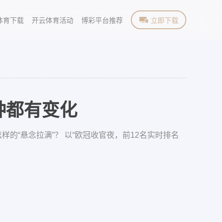
体育下载
开云体育活动
博彩平台推荐
立即下载
钟都有变化
的“悬念拉满”？ 以“欧冠收官夜，前12名实时排名