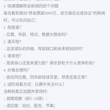
1. 快速理解转会新闻的四个问题
每当看到类似“转会费超3000万，双方接近达成协议”的新闻
时，可以先问自己：
1. 他是谁？
– 位置、年龄、特点、数据大致如何？
2. 谁买他？
– 这支球队的风格、阵容缺口和未来规划如何？
3. 谁卖他？
– 是卖核心还是卖潜力股？俱乐部处于什么竞争阶段？
4. 价格合理吗？
– 放在同位置、同年龄段球员里，昂贵还是正常？
2. 进阶观看方式：比赛中关注什么？
当鲍勃真正加盟并登场时：
– 首期观察（前5–10场）：
– 适应度：站位、配合、节奏；