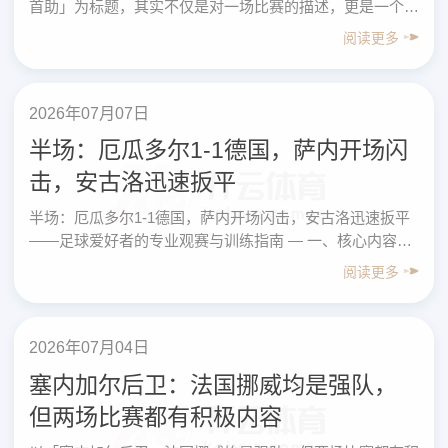
首助」为标题，其实不仅是对一场比赛的描述，更是一个切
入点——帮助普通足球爱好者从职业赛场的细节中，学会
阅读更多
系……
2026年07月07日
半场：厄瓜多尔1-1德国，萨内开场闪
击，安古洛迅速扳平
半场：厄瓜多尔1-1德国，萨内开场闪击，安古洛迅速扳平
——足球爱好者的专业观赛与训练指南 — 一、核心内容先
行：这场“半场1-1”带来的关键信息总结 以“半场：厄瓜
阅读更多
多……
2026年07月04日
塞内加尔后卫：法国挪威均是强队，
但两场比赛都有积极内容