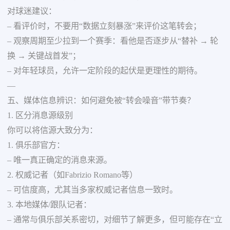
对球迷建议：
– 看评价时，不要用“数据立刻暴涨”来评价这笔转会；
– 观察周期至少拉到一个赛季：看他是否逐步从“替补 → 轮
换 → 关键战首发”；
– 对年轻球员，允许一定阶段的起伏是更理性的期待。
—
五、媒体信息辨识：如何避免被“转会噪音”带节奏？
1. 区分消息源级别
你可以将信源大致分为：
1. 俱乐部官方：
– 唯一真正确定的消息来源。
2. 权威记者（如Fabrizio Romano等）
– 可信度高，尤其当多家权威记者信息一致时。
3. 本地媒体/跟队记者：
– 通常与俱乐部关系密切，对细节了解更多，但可能存在“立