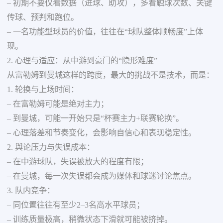
– 初期不要仅看数据（进球、助攻），多看触球次数、关键
传球、预判和跑位。
– 一名功能型球员的价值，往往在“球队整体顺畅度”上体
现。
2. 心理与适应：从中游到豪门的“隐形难度”
从富勒姆到曼城这样的跨度，最大的挑战不是技术，而是：
1. 轮换与上场时间：
– 在富勒姆可能是绝对主力；
– 到曼城，可能一开始只是“杯赛主力+联赛轮换”。
– 心理落差和节奏变化，会影响自信心和表现稳定性。
2. 舆论压力与失误成本：
– 在中游球队，失误被放大的程度有限；
– 在曼城，每一次失误都会成为媒体和球迷讨论焦点。
3. 队内竞争：
– 同位置往往有至少2–3名高水平球员；
– 训练质量极高，稍微状态下滑就可能被挤掉。