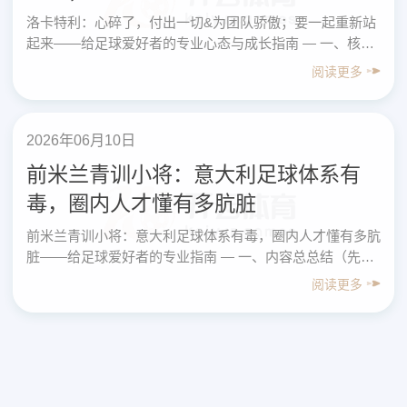
洛卡特利：心碎了，付出一切&为团队骄傲；要一起重新站
起来——给足球爱好者的专业心态与成长指南 — 一、核心
总结（先给结论） 围绕“洛卡特利：心碎了，付出一……
阅读更多
2026年06月10日
前米兰青训小将：意大利足球体系有
毒，圈内人才懂有多肮脏
前米兰青训小将：意大利足球体系有毒，圈内人才懂有多肮
脏——给足球爱好者的专业指南 — 一、内容总总结（先给
结论） 围绕“前米兰青训小将：意大利足球体系有毒，
阅读更多
圈……