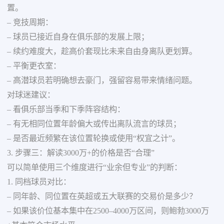
置。
– 竞技周期：
– 球员已接近自身在俱乐部的发展上限；
– 续约难度大，趁高价套现比未来自由身离队更划算。
– 平衡更衣室：
– 高潜球员若明确想去豪门，强留容易带来情绪问题。
对球迷建议：
– 看俱乐部当季和下季阵容结构：
– 有无相同位置年龄偏大或传出离队流言的球员；
– 是否最近频繁在该位置轮换或使用“权宜之计”。
3. 步骤三：解读3000万+的价格是否“合理”
可以简单使用三个维度进行“业余但专业”的判断：
1. 同档球员对比：
– 同年龄、同位置在英超或五大联赛的交易价是多少？
– 如果该价位基本集中在2500–4000万区间，则鲍勃3000万