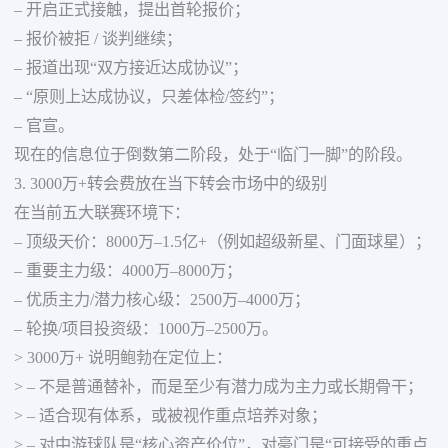
– 开启正式接触，提出首轮报价；
– 报价被拒 / 谈判继续；
– 报道出现“双方接近达成协议”；
– “原则上达成协议，只差体检/签约”；
– 官宣。
现在的信息位于倒数第二阶段，处于“临门一脚”的阶段。
3. 3000万+转会费放在当下转会市场中的级别
在当前五大联赛环境下：
– 顶级天价：8000万–1.5亿+（例如超级新星、门面球星）；
– 重要主力级：4000万–8000万；
– 优质主力/潜力核心级：2500万–4000万；
– 轮换/项目投资级：1000万–2500万。
> 3000万+ 说明鲍勃在定位上：
> – 不是普通替补，而是至少有潜力成为主力或长期骨干；
> – 适合现有体系，或被视作重点培养对象；
> – 对中游球队是“核心资产价位”，对豪门是“可接受的重点