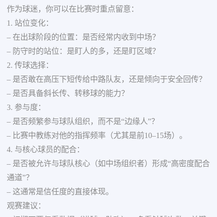
作为球迷，你可以在比赛时重点留意：
1. 站位变化：
– 在出球阶段的位置：是否经常内收到中场？
– 防守时的站位：是盯人的多，还是盯区域？
2. 传球选择：
– 是否敢在高压下短传给中路队友，还是倾向于安全回传？
– 是否具备斜长传、转移球的能力？
3. 参与度：
– 是否频繁参与球队组织，而不是“边缘人”？
– 比赛中教练对他的指挥频率（尤其是前10–15场）。
4. 与核心球员的配合：
– 是否被允许与球队核心（如中场组织者）形成“高密度配合
通道”？
– 这通常是信任度的直接体现。
观赛建议：