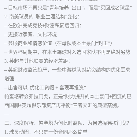
– 目标市场不再只是“青年培养+出口”，而是“买回成名球星”
2. 南美球员的“职业生涯结构”变化：
– 在欧洲完成竞技+财富积累后回归：
– 更接近家庭、文化环境
– 兼顾商业和情感价值（在母队或本土豪门“封王”）
– 世界杯周期中，在本土踢球对入选国家队不再是绝对劣势
3. 英超与其他联赛的经济差距：
– 英超财政监管趋严，一些中游球队对薪资结构的优化需求
增强
– 出售可以“优化工资帽 + 套现再投资”
帕奎塔转会弗拉门戈，正是“财力提升的本土豪门+回流的巴
西国脚+英超俱乐部资产再平衡”三者交汇的典型案例。
—
三、深度解析：帕奎塔为何此时离队、为何选择弗拉门戈？
1. 球员动因：不只是一份合同那么简单