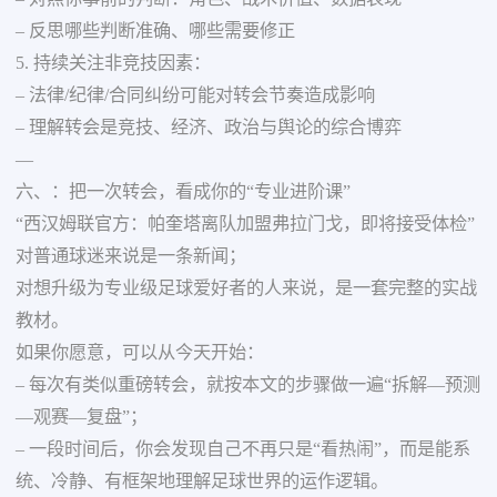
– 反思哪些判断准确、哪些需要修正
5. 持续关注非竞技因素：
– 法律/纪律/合同纠纷可能对转会节奏造成影响
– 理解转会是竞技、经济、政治与舆论的综合博弈
—
六、：把一次转会，看成你的“专业进阶课”
“西汉姆联官方：帕奎塔离队加盟弗拉门戈，即将接受体检”
对普通球迷来说是一条新闻；
对想升级为专业级足球爱好者的人来说，是一套完整的实战
教材。
如果你愿意，可以从今天开始：
– 每次有类似重磅转会，就按本文的步骤做一遍“拆解—预测
—观赛—复盘”；
– 一段时间后，你会发现自己不再只是“看热闹”，而是能系
统、冷静、有框架地理解足球世界的运作逻辑。