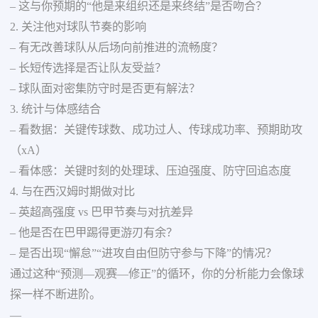
– 这与你预期的“他是来组织还是来终结”是否吻合？
2. 关注他对球队节奏的影响
– 有无改善球队从后场向前推进的流畅度？
– 长短传选择是否让队友受益？
– 球队面对密集防守时是否更有解法？
3. 统计与体感结合
– 看数据：关键传球数、成功过人、传球成功率、预期助攻
（xA）
– 看体感：关键时刻的处理球、压迫强度、防守回追态度
4. 与在西汉姆时期做对比
– 英超高强度 vs 巴甲节奏与对抗差异
– 他是否在巴甲踢得更游刃有余？
– 是否出现“懈怠”“进攻自由但防守参与下降”的情况？
通过这种“预测—观赛—修正”的循环，你的分析能力会像球
探一样不断进阶。
—