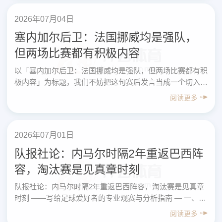
2026年07月04日
塞内加尔后卫：法国挪威均是强队，
但两场比赛都有积极内容
以「塞内加尔后卫：法国挪威均是强队，但两场比赛都有积
极内容」为标题，我们不妨把这句赛后发言当成一个切入
口，写给足球爱好者的“专业指南”：如何像职业球员和教练
阅读更多
组一……
2026年07月01日
队报社论：内马尔时隔2年重返巴西阵
容，淘汰赛是见真章时刻
队报社论：内马尔时隔2年重返巴西阵容，淘汰赛是见真章
时刻 ——写给足球爱好者的专业观赛与分析指南 — 一、核
心内容先看结论（总结版） 1. 队报社论的核心观点 ……
阅读更多