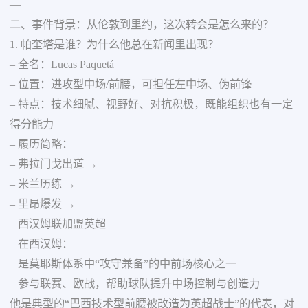
—
二、事件背景：从伦敦到里约，这次转会是怎么来的？
1. 帕奎塔是谁？为什么他总在新闻里出现？
– 全名：Lucas Paquetá
– 位置：进攻型中场/前腰，可担任左中场、伪前锋
– 特点：技术细腻、视野好、对抗积极，既能组织也有一定
得分能力
– 履历简略：
– 弗拉门戈出道 →
– 米兰历练 →
– 里昂爆发 →
– 西汉姆联加盟英超
– 在西汉姆：
– 是莫耶斯体系中“攻守兼备”的中前场核心之一
– 参与联赛、欧战，帮助球队提升中场控制与创造力
他是典型的“巴西技术型前腰被改造为英超战士”的代表，对