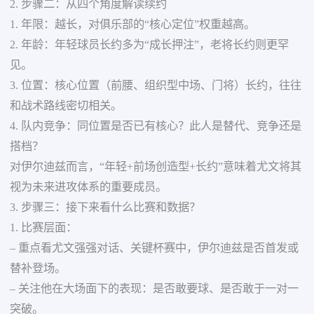
2. 步骤二：从四个角度解读续约
1. 年限：越长，对俱乐部的“核心定位”权重越高。
2. 年龄：年轻球员长约多为“成长押注”，老将长约则更罕
见。
3. 位置：核心位置（前腰、组织型中场、门将）长约，往往
和战术路线密切相关。
4. 队内竞争：同位置是否已有核心？此人是替代、竞争还是
搭档？
对伊尔迪兹而言，“年轻+前场创造型+长约”意味着尤文将其
视为未来进攻体系的重要成员。
3. 步骤三：接下来看什么比赛和数据？
1. 比赛层面：
– 重点看尤文强强对话、关键杯赛中，伊尔迪兹是否首发或
替补登场。
– 关注他在大场面下的表现：是否敢要球、是否敢于一对一
突破。