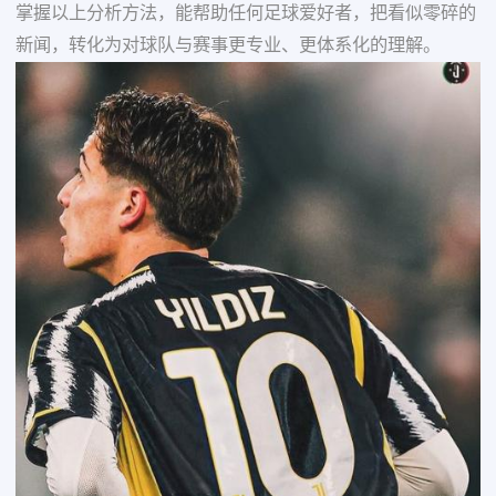
掌握以上分析方法，能帮助任何足球爱好者，把看似零碎的
新闻，转化为对球队与赛事更专业、更体系化的理解。