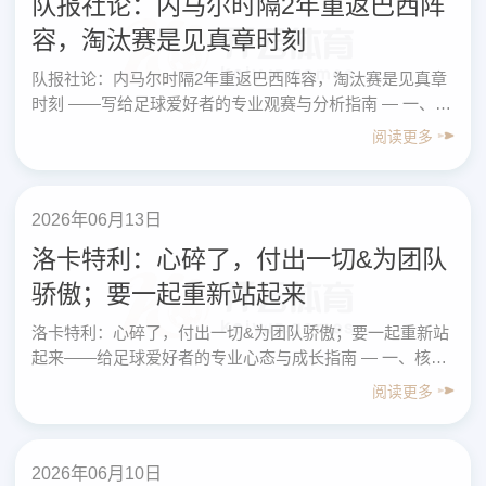
队报社论：内马尔时隔2年重返巴西阵
容，淘汰赛是见真章时刻
队报社论：内马尔时隔2年重返巴西阵容，淘汰赛是见真章
时刻 ——写给足球爱好者的专业观赛与分析指南 — 一、核
心内容先看结论（总结版） 1. 队报社论的核心观点 ……
阅读更多
2026年06月13日
洛卡特利：心碎了，付出一切&为团队
骄傲；要一起重新站起来
洛卡特利：心碎了，付出一切&为团队骄傲；要一起重新站
起来——给足球爱好者的专业心态与成长指南 — 一、核心
总结（先给结论） 围绕“洛卡特利：心碎了，付出一……
阅读更多
2026年06月10日