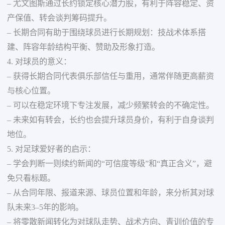
– 尤文图斯通过长约锁定核心潜力股，有利于阵容稳定、资
产保值、转会谈判筹码提升。
– 长期合同有助于围绕球员进行长期规划：技战术体系搭
建、阵容年龄结构平衡、赞助及形象打造。
4. 对球员的意义：
– 获得长期合同代表俱乐部信任与重用，通常伴随更高薪资
与核心位置。
– 可以在稳定环境下专注发展，减少频繁转会的不确定性。
– 未来如有转会，长约也会提升球员身价，有利于自身谈判
地位。
5. 对足球爱好者的启示：
– 学会判断一则续约新闻的“可信度等级”和“真正含义”，避
免只看标题。
– 从合同年限、报道来源、球员位置和年龄，来分析其对球
队未来3–5年的影响。
– 将零散新闻转化为对球队走势、战术方向、青训价值的专