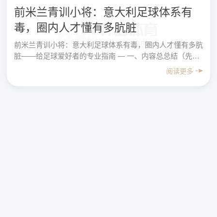
前米兰青训小将：意大利足球体系有
毒，圈内人才懂有多肮脏
前米兰青训小将：意大利足球体系有毒，圈内人才懂有多肮
脏——给足球爱好者的专业指南 — 一、内容总总结（先给
结论） 围绕“前米兰青训小将：意大利足球体系有毒，
阅读更多
圈……