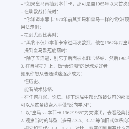
– “如果皇马再抽到本菲卡，那可是自1965年以来首
– 在聊欧战传统时：
– “你知道本菲卡1970年前其实是和皇马一样的‘欧洲
用法示例：
– 提到尤西比奥时：
– “黑豹不仅带本菲卡拿过两次欧冠，他在1962年
– 提到皇马欧冠底蕴时：
– “除了五连冠，别忘了后面被本菲卡终结、然后196
3. 在自我提升上：做“会追溯”的足球爱好者
如果你想从普通球迷逐步成为：
– 懂历史、
– 能看战术脉络、
– 在任何群聊、论坛、线下球局中都比较被认可的那
可以从这条线索入手做“反向学习”：
1. 以“皇马 vs 本菲卡 1962/1965”为关键词，去看
2. 观察当时的阵型（多是2-3-5、3-2-5等偏旧式体
– 把它和现代4-3-3、4-2-3-1对比，看空间利用有什