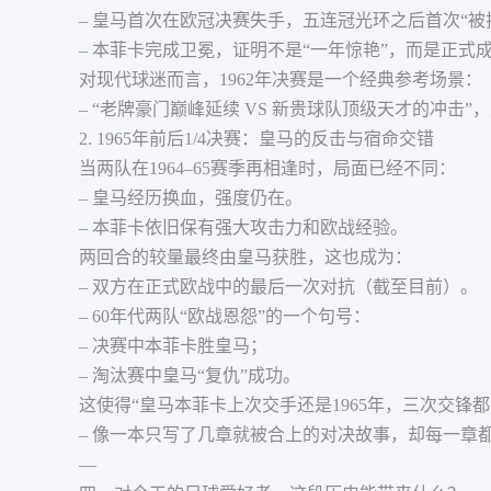
– 皇马首次在欧冠决赛失手，五连冠光环之后首次“被
– 本菲卡完成卫冕，证明不是“一年惊艳”，而是正式
对现代球迷而言，1962年决赛是一个经典参考场景：
– “老牌豪门巅峰延续 VS 新贵球队顶级天才的冲击
2. 1965年前后1/4决赛：皇马的反击与宿命交错
当两队在1964–65赛季再相逢时，局面已经不同：
– 皇马经历换血，强度仍在。
– 本菲卡依旧保有强大攻击力和欧战经验。
两回合的较量最终由皇马获胜，这也成为：
– 双方在正式欧战中的最后一次对抗（截至目前）。
– 60年代两队“欧战恩怨”的一个句号：
– 决赛中本菲卡胜皇马；
– 淘汰赛中皇马“复仇”成功。
这使得“皇马本菲卡上次交手还是1965年，三次交锋
– 像一本只写了几章就被合上的对决故事，却每一章
—