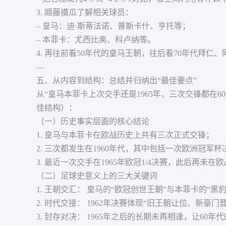
3. 顺藤摸瓜了解相关球员：
– 皇马：迪·斯蒂法诺、普斯卡什、亨托等；
– 本菲卡：尤西比奥、科卢纳等。
4. 再往前看50年代的皇马王朝，往后看70年代拜
—
五、从内容到结构：总结并归纳出“最佳要点”
从“皇马本菲卡上次交手还是1965年，三次交锋都
佳结构）：
（一）历史事实层面的核心结论
1. 皇马与本菲卡在欧战历史上共有三次正式交锋；
2. 三次都发生在1960年代，其中包括一次欧洲冠军杯
3. 最近一次交手在1965年欧冠1/4决赛，此后再未
（二）足球史意义上的三大关键词
1. 王朝交汇： 皇马的“欧冠创世王朝”与本菲卡的“黑
2. 时代交接： 1962年决赛体现“旧王朝让位、新豪
3. 封存对决： 1965年之后的长期未再相逢，让6