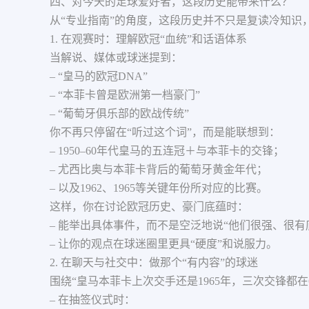
四、对今天的足球爱好者，这段历史能带来什么？
从“专业指南”的角度，这段历史并不只是复读冷知识
1. 在观赛时：理解欧冠“血统”和话语体系
当解说、媒体或球迷提到：
– “皇马的欧冠DNA”
– “本菲卡曾是欧洲第一档豪门”
– “葡萄牙俱乐部的欧战传统”
你不再只停留在“听过这个词”，而是能联想到：
– 1950–60年代皇马的五连冠＋与本菲卡的交锋；
– 尤西比奥与本菲卡背后的葡萄牙黄金年代；
– 以及1962、1965等关键年份所对应的比赛。
这样，你在讨论欧冠历史、豪门底蕴时：
– 能举出具体事件，而不是空泛地说“他们很强、很有
– 让你的观点在球迷圈里更具“硬度”和说服力。
2. 在聊天与社交中：做那个“有内容”的球迷
围绕“皇马本菲卡上次交手还是1965年，三次交锋都在
– 在抽签仪式时：