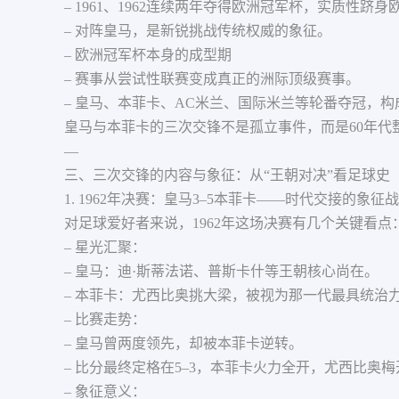
– 1961、1962连续两年夺得欧洲冠军杯，实质性跻
– 对阵皇马，是新锐挑战传统权威的象征。
– 欧洲冠军杯本身的成型期
– 赛事从尝试性联赛变成真正的洲际顶级赛事。
– 皇马、本菲卡、AC米兰、国际米兰等轮番夺冠，构
皇马与本菲卡的三次交锋不是孤立事件，而是60年代
—
三、三次交锋的内容与象征：从“王朝对决”看足球史
1. 1962年决赛：皇马3–5本菲卡——时代交接的象征战
对足球爱好者来说，1962年这场决赛有几个关键看点
– 星光汇聚：
– 皇马：迪·斯蒂法诺、普斯卡什等王朝核心尚在。
– 本菲卡：尤西比奥挑大梁，被视为那一代最具统治
– 比赛走势：
– 皇马曾两度领先，却被本菲卡逆转。
– 比分最终定格在5–3，本菲卡火力全开，尤西比奥
– 象征意义：