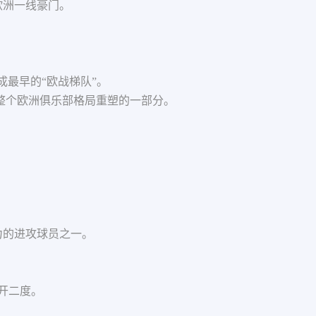
身欧洲一线豪门。
成最早的“欧战梯队”。
整个欧洲俱乐部格局重塑的一部分。
：
力的进攻球员之一。
梅开二度。