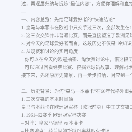
述，再逐层归纳与提炼“最佳内容”，方便你理解和直
—
一、内容总览：先给足球爱好者的“快速结论”
1. 皇马与本菲卡在欧战中只交手过三次，全部发生在1
2. 这三次交锋并非普通比赛，而是直接塑造了欧洲
3. 对今天的足球爱好者而言，这段历史不仅是“冷知
4. 从观赛和讨论的实用角度：
– 你可以在今天的欧冠抽签、淘汰赛讨论中，借这段
– 可以通过回看经典比赛、挖掘老球员故事、理解战术
接下来，先还原历史背景，再一步步归纳，对应到一个
—
二、历史背景：为何“皇马—本菲卡”在60年代格外重
1. 三次交锋的基本时间轴
皇马与本菲卡在欧洲冠军杯（欧冠前身）中正式交锋三
1. 1961–62赛季 欧洲冠军杯决赛
– 对阵：皇家马德里 vs 本菲卡
– 比赛地点：荷兰阿姆斯特丹奥林匹克球场