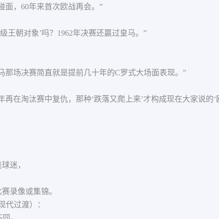
次碰面，60年来首次欧战再会。”
顶级王朝对象’吗？1962年决赛还赢过皇马。”
对皇马那场决赛简直就是提前几十年的C罗式大场面表现。”
5年再在淘汰赛中复仇，那种‘跌落又爬上来’才构成现在大家说的‘欧
类球迷，
经典比赛录像或集锦。
系向现代过渡）：
么不同。