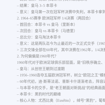
– 结果：皇马 3–5 本菲卡
– 意义：皇马第一次在冠军杯决赛中失利，本菲卡拿
2. 1964–65赛季 欧洲冠军杯 1/4决赛（两回合）
– 首回合：本菲卡 vs 皇马（里斯本）
– 次回合：皇马 vs 本菲卡（马德里）
– 总比分：皇马淘汰本菲卡
– 意义：这是两队迄今为止最近的一次正式交手（19
> 三次交锋全部在60年代，其中决赛在1962年，1/
2. 为何偏偏是1960年代？
1960年代对于欧洲足球俱乐部层面，是“旧秩序确立
– 皇马：从创世王朝到过渡期
– 1956–1960连夺五届欧洲冠军杯，树立“欧冠之王”
– 60年代初，迪·斯蒂法诺、普斯卡什逐渐老去，阵
– 与本菲卡的交手，是“老王朝面对新挑战”的经典画
– 本菲卡：黑豹时代的巅峰
– 核心人物：尤西比奥（Eusébio），绰号“黑豹”