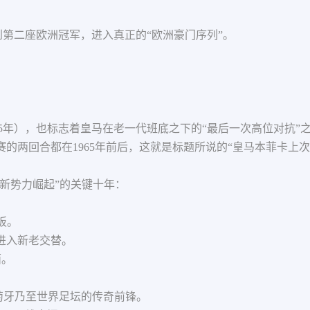
到第二座欧洲冠军，进入真正的“欧洲豪门序列”。
65年），也标志着皇马在老一代班底之下的“最后一次高位对抗”
4决赛的两回合都在1965年前后，这就是标题所说的“皇马本菲卡上
、新势力崛起”的关键十年：
模板。
容进入新老交替。
面。
，葡萄牙乃至世界足坛的传奇前锋。