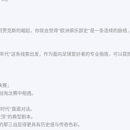
仁、阿贾克斯的崛起，你就会觉得“欧洲俱乐部史”是一条连续的脉
在60年代”这条线索出发，作为面向足球爱好者的专业指南，可以
决赛；
在欧战淘汰赛中相遇。
豹时代”直面对话。
门登顶”的典型剧本。
0年代的那三战显得更具有历史感与传奇色彩。