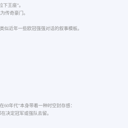
拉下王座”。
成为传奇豪门。
”，类似近年一些欧冠强强对话的叙事模板。
都在60年代”本身带着一种时空封存感：
都在决定冠军或强队去留。