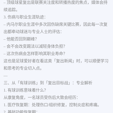
– 顶级球星复出是联赛关注度和转播热度的焦点，媒体会持
续追踪。
3. 伤病与职业生涯轨迹：
– 内马尔职业生涯中多次因伤缺席关键比赛，因此每一次复
出都牵动球迷与专业人士的评估：
– 他能否回到巅峰？
– 会不会改变踢法以减轻身体负担？
– 这次伤病会怎样影响其职业寿命？
这也是足球爱好者在看这类「复出新闻」时，可以顺便学习
和思考的专业切入点。
—
三、从「有球训练」到「复出目标战」：专业解析
1. 有球训练意味着什么？
从康复角度，一名球员受伤后大致会经历：
1. 医疗恢复期：处理伤口/组织修复，控制炎症和疼痛。
2. 基础功能恢复期：