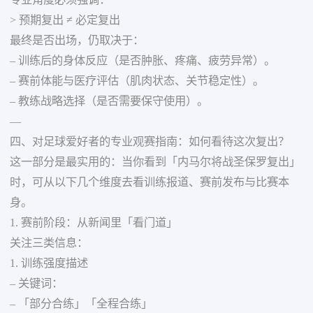
专业角度必须强调：
> 预期复出 ≠ 必定复出
最终是否出场，仍取决于：
– 训练后的身体反应（是否肿胀、疼痛、疲劳异常）。
– 赛前体能与医疗评估（肌肉状态、关节稳定性）。
– 教练战略选择（是否需要保守使用）。
—
四、对足球爱好者的专业观赛指南：如何看待这次复出？
这一部分是最实用的：当你看到「内马尔将战圣保罗复出」
时，可从以下几个维度去看训练报道、赛前发布与比赛本
身。
1. 赛前阶段：从新闻里「看门道」
关注三类信息：
1. 训练强度描述
– 关键词：
– 「部分合练」「全程合练」