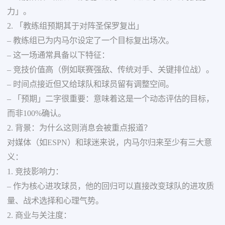
力」。
2. 「教练组预期其于对阵圣保罗复出」
– 教练组已为内马尔设定了一个目标复出场次。
– 这一场通常具备以下特征：
– 竞技价值高（例如联赛强敌、传统对手、关键排位战）。
– 时间点接近但又给球队和球员留有调整空间。
– 「预期」二字很重要：意味着这是一个动态评估的目标，
而非100%确认。
2. 背景：为什么这则消息会被重点报道？
对媒体（如ESPN）和球迷来说，内马尔归来至少有三大意
义：
1. 竞技影响力：
– 作为核心进攻球员，他的回归可以直接改变球队的进攻质
量、战术选择和心理气势。
2. 商业与关注度：