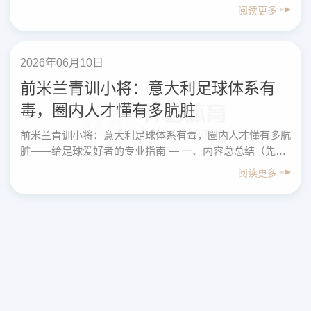
总结（先给结论） 围绕“洛卡特利：心碎了，付出一……
阅读更多
2026年06月10日
前米兰青训小将：意大利足球体系有
毒，圈内人才懂有多肮脏
前米兰青训小将：意大利足球体系有毒，圈内人才懂有多肮
脏——给足球爱好者的专业指南 — 一、内容总总结（先给
结论） 围绕“前米兰青训小将：意大利足球体系有毒，
阅读更多
圈……