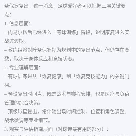
圣保罗复出」这一消息，足球爱好者可以把握三层关键要
点：
1. 信息层面：
– 内马尔伤后已经进入「有球训练」阶段，说明康复进入实
战过渡期。
– 教练组将对阵圣保罗视为规划中的复出节点，但仍存在变
数，取决于身体反应和竞技状态。
2. 专业理解层面：
– 有球训练是从「恢复健康」到「恢复竞技能力」的关键门
槛。
– 预设复出时间点，既是战术与赛程安排，也是医疗与负荷
管理的综合决策。
– 顶级球星复出，常伴随出场时间控制、位置和角色调整、
战术微调等专业细节。
3. 观赛与评估指南层面（对球迷最有用的部分）：