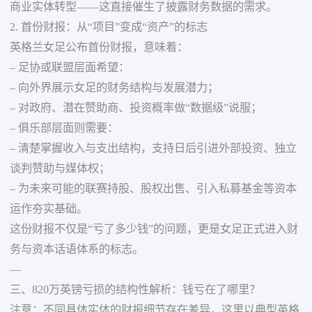
商业实体转型——这直接催生了披露财务数据的需求。
2. 首份财报：从“项目”变成“资产”的标志
英格兰女足公布首份财报，意味着：
– 足协或联盟层面希望：
– 向外界展示女足的财务结构与发展潜力；
– 对政府、潜在赞助商、投资概率做“数据级”说服；
– 俱乐部层面则需要：
– 清楚掌握收入与支出结构，支持日后引进外部投资、独立
谈判赞助与媒体权；
– 为未来可能的联赛持股、股权出售、引入私募基金等资本
运作夯实基础。
这份财报不仅是“亏了多少钱”的问题，更是女足正式进入财
务与资本话语体系的标志。
—
三、820万英镑亏损的结构性解析：钱亏在了哪里？
注意：不同具体实体的财报细节存在差异，这里以典型英格