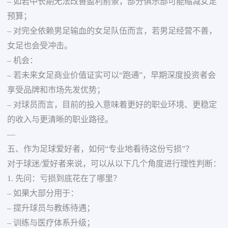
– 如若中长期无法改善盈利前景，部分俱乐部可能缩减女足
预算；
– 对完全依赖男足输血的女足队伍而言，若男足经营不善，
女足也会受冲击。
– 机会：
– 若未来女足商业价值证实可以“跑通”，早期深度投资者会
享受品牌和市场先发优势；
– 对球员而言，目前的投入意味着更好的职业环境、更稳定
的收入与更清晰的职业路径。
—
五、作为足球爱好者，如何“专业地看待这份亏损”？
对于球迷/爱好者来说，可以从以下几个角度进行理性判断：
1. 先问：亏损到底花在了哪里？
– 如果大部分用于：
– 提升球员与教练待遇；
– 训练与医疗体系升级；