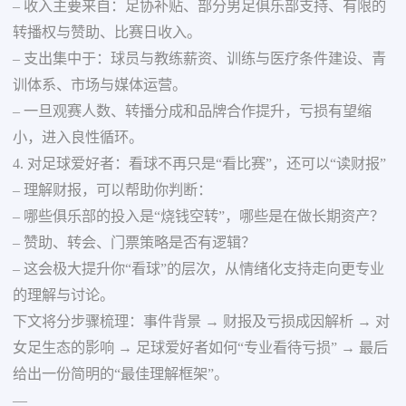
– 收入主要来自：足协补贴、部分男足俱乐部支持、有限的
转播权与赞助、比赛日收入。
– 支出集中于：球员与教练薪资、训练与医疗条件建设、青
训体系、市场与媒体运营。
– 一旦观赛人数、转播分成和品牌合作提升，亏损有望缩
小，进入良性循环。
4. 对足球爱好者：看球不再只是“看比赛”，还可以“读财报”
– 理解财报，可以帮助你判断：
– 哪些俱乐部的投入是“烧钱空转”，哪些是在做长期资产？
– 赞助、转会、门票策略是否有逻辑？
– 这会极大提升你“看球”的层次，从情绪化支持走向更专业
的理解与讨论。
下文将分步骤梳理：事件背景 → 财报及亏损成因解析 → 对
女足生态的影响 → 足球爱好者如何“专业看待亏损” → 最后
给出一份简明的“最佳理解框架”。
—