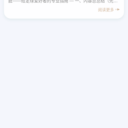
脏——给足球爱好者的专业指南 — 一、内容总总结（先给
结论） 围绕“前米兰青训小将：意大利足球体系有毒，
阅读更多
圈……