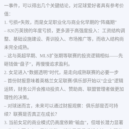
一事件，可以得出几个关键结论，对足球爱好者具有参考价
值：
1. 亏损≠失败，而是女足职业化与商业化早期的“阵痛期”
– 820万英镑的年度亏损，更多源于高强度投入：工资结构调
整、基础设施建设、青训投入、市场推广等，而收入结构尚
未完全成熟。
– 这与英超早期、MLS扩张期等联赛的投资逻辑相似——先
砸钱做“盘子”，再慢慢追求盈利。
2. 女足进入“数据透明”时代，是走向成熟联赛的必要一步
– 首份财报意味着英格兰女足联赛/俱乐部开始以“企业”逻辑
运转，财务公开会推动投资人、赞助商、联盟管理者做更加
理性的决策。
– 对球迷而言，未来可以通过财报观察：俱乐部是否可持
续？联赛是否真正在成长？
3. 当前女足的商业模式仍高度依赖“输血”，但增长潜力显著