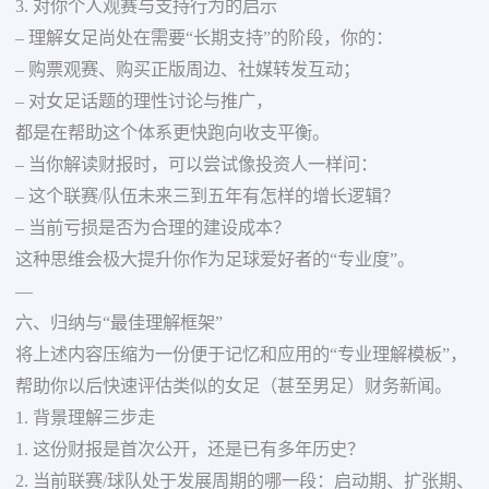
3. 对你个人观赛与支持行为的启示
– 理解女足尚处在需要“长期支持”的阶段，你的：
– 购票观赛、购买正版周边、社媒转发互动；
– 对女足话题的理性讨论与推广，
都是在帮助这个体系更快跑向收支平衡。
– 当你解读财报时，可以尝试像投资人一样问：
– 这个联赛/队伍未来三到五年有怎样的增长逻辑？
– 当前亏损是否为合理的建设成本？
这种思维会极大提升你作为足球爱好者的“专业度”。
—
六、归纳与“最佳理解框架”
将上述内容压缩为一份便于记忆和应用的“专业理解模板”，
帮助你以后快速评估类似的女足（甚至男足）财务新闻。
1. 背景理解三步走
1. 这份财报是首次公开，还是已有多年历史？
2. 当前联赛/球队处于发展周期的哪一段：启动期、扩张期、