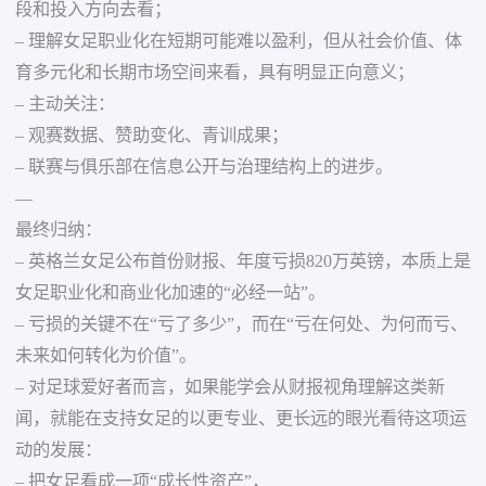
段和投入方向去看；
– 理解女足职业化在短期可能难以盈利，但从社会价值、体
育多元化和长期市场空间来看，具有明显正向意义；
– 主动关注：
– 观赛数据、赞助变化、青训成果；
– 联赛与俱乐部在信息公开与治理结构上的进步。
—
最终归纳：
– 英格兰女足公布首份财报、年度亏损820万英镑，本质上是
女足职业化和商业化加速的“必经一站”。
– 亏损的关键不在“亏了多少”，而在“亏在何处、为何而亏、
未来如何转化为价值”。
– 对足球爱好者而言，如果能学会从财报视角理解这类新
闻，就能在支持女足的以更专业、更长远的眼光看待这项运
动的发展：
– 把女足看成一项“成长性资产”，