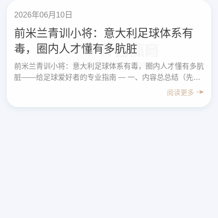
2026年06月10日
前米兰青训小将：意大利足球体系有
毒，圈内人才懂有多肮脏
前米兰青训小将：意大利足球体系有毒，圈内人才懂有多肮
脏——给足球爱好者的专业指南 — 一、内容总总结（先给
结论） 围绕“前米兰青训小将：意大利足球体系有毒，
阅读更多
圈……