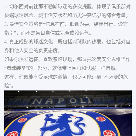
2. 切尔西对前往那不勒斯球迷的多次提醒，体现了俱乐部对
极端球迷风险、城市治安状况和历史冲突记录的综合考量。
3. 最佳安全策略是“信息在前、低调为要、结伴出行、遵守
指引”，而不是盲目自信或完全依赖运气。
4. 真正成熟的球迷文化，既包括对球队的热爱，也包括对自
身和他人安全的负责态度。
如果你热爱远征、喜欢亲临现场，那么把这套安全思维当作
“看球装备”的一部分，就像带上围巾和队服一样自然。
这样，你既能享受足球的激情，也尽可能远离“不必要的危
险”。