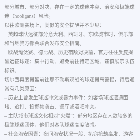
部分城市、部分对决，存在一定的球迷冲突、治安和极端球
迷（hooligans）风险。
以往欧洲赛场上，类似的安全提醒并不少见：
– 英超球队远征部分意大利、西班牙、东欧城市时，俱乐部
和当地警方都会联合发布安全指南。
– 欧战淘汰赛、德比战、历史宿敌对决前，官方往往反复提
醒远征球迷：集中行动、避免前往特定区域、谨慎展示队伍
标识。
切尔西再度提醒前往那不勒斯观战的球迷提高警惕，背后通
常有几类原因：
– 历史上曾发生球迷冲突或暴力事件：如客场球迷遭遇围
堵、追打、投掷物袭击、餐厅或酒吧冲突。
– 主队城市球迷文化相对“火爆”：部分地区存在人数较多的
极端球迷团体，他们对客队球迷高度敏感。
– 社会治安因素：夜间治安状况一般、扒窃抢劫高发、游客