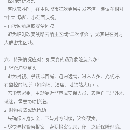
– 控制庆祝方式
– 客队获胜时，在主队城市狂欢更易引发不满。建议在相对
“中立”场所、小范围庆祝。
– 直接回酒店或安全区域
– 避免临时改变线路去陌生区域“二次聚会”，尤其是在对方
人群密集区域。
—
六、特殊情况应对：如果真的遇到危险怎么办？
1. 轻微冲突苗头
– 避免对视、攀谈或回嘴，迅速远离，进入人多、光线好、
有监控的场所（如商场、酒店、地铁站大厅）。
– 若形势紧张，主动靠近警察或安保人员，表明自己是外地
球迷，需要协助护送。
2. 财物被盗或遭抢劫
– 先确保人身安全，不与对方纠缠，避免硬拼。
– 尽快寻找警察报案，索要报案记录，便于之后保险理赔。