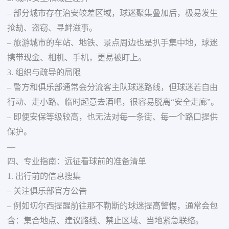
– 部分城市存在治安较差区域，球迷聚集叠加后，极易发生
抢劫、盗窃、寻衅滋事。
– 旅游城市的车站、地铁、景点周边也是扒手集中地，球迷
携带现金、相机、手机，更易被盯上。
3. 组织与疏导的局限
– 警方和俱乐部通常会分流客主队球迷路线，但球迷若自由
行动、走小路、临时起意去酒吧，很容易脱离“安全走廊”。
– 即便安保等级较高，也无法对每一条街、每一个路口提供
保护。
—
四、专业指南：远征看球前的准备清单
1. 出行前的信息搜集
– 关注俱乐部官方公告
– 例如切尔西提醒前往那不勒斯的球迷提高警惕，通常会包
含：集合地点、建议路线、禁止区域、当地紧急联络。