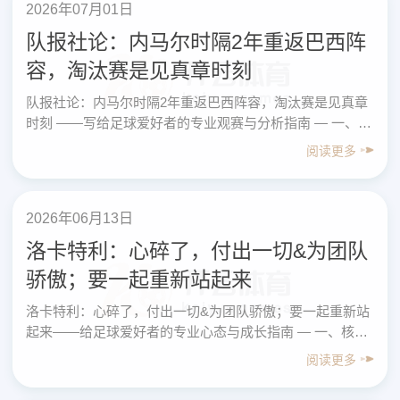
2026年07月01日
队报社论：内马尔时隔2年重返巴西阵
容，淘汰赛是见真章时刻
队报社论：内马尔时隔2年重返巴西阵容，淘汰赛是见真章
时刻 ——写给足球爱好者的专业观赛与分析指南 — 一、核
心内容先看结论（总结版） 1. 队报社论的核心观点 ……
阅读更多
2026年06月13日
洛卡特利：心碎了，付出一切&为团队
骄傲；要一起重新站起来
洛卡特利：心碎了，付出一切&为团队骄傲；要一起重新站
起来——给足球爱好者的专业心态与成长指南 — 一、核心
总结（先给结论） 围绕“洛卡特利：心碎了，付出一……
阅读更多