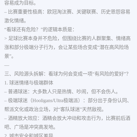
容易成为目标。
– 比赛重要性极高：欧冠淘汰赛、关键联赛、历史恩怨容易
激化情绪。
“看球还有危险？”的逻辑本质是：
> 足球比赛本身并不危险，但围绕比赛的人群聚集、情绪高
涨和部分极端分子行为，会让某些场合变成“潜在高风险场
景”。
—
三、风险源头拆解：看球为何会变成一项“有风险的爱好”？
1. 球迷情绪与极端群体
– 普通球迷：大多数人只是热情、吵闹，但不会伤人。
– 极端球迷（Hooligans/Ultra极端派）：部分出于身份认同、
帮派文化或政治立场，对“客队球迷”天然敌视。
– 酒精放大效应：酒精会放大冲动和攻击行为，比赛前后酒
吧、广场是冲突高发地。
2. 城市安全和城区差异