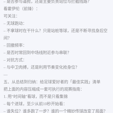
– 是否参与逼抢，还是主要负责站位与拦截线路？
看霍伊伦（前锋）：
可关注：
– 无球跑动：
– 不拿球时在干什么？只是站桩等球，还是不断寻找身后空
间？
– 回撤频率：
– 是否时常回到中场线附近参与串联？
– 对抗方式：
– 与中卫肉搏，还是利用节奏变化抢身位？
—
五、从总结到归纳：给足球爱好者的「最佳实践」清单
把上面的内容压缩成一套可执行的观赛指南：
1. 用“时间轴”看球，而不是只看集锦
– 每个进球，至少从前10秒开始看：
– 谁失位？谁多跑了一步？谁的一个精妙传球改变了局面？