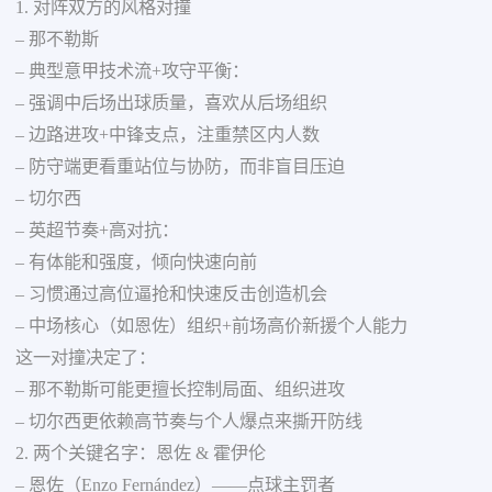
1. 对阵双方的风格对撞
– 那不勒斯
– 典型意甲技术流+攻守平衡：
– 强调中后场出球质量，喜欢从后场组织
– 边路进攻+中锋支点，注重禁区内人数
– 防守端更看重站位与协防，而非盲目压迫
– 切尔西
– 英超节奏+高对抗：
– 有体能和强度，倾向快速向前
– 习惯通过高位逼抢和快速反击创造机会
– 中场核心（如恩佐）组织+前场高价新援个人能力
这一对撞决定了：
– 那不勒斯可能更擅长控制局面、组织进攻
– 切尔西更依赖高节奏与个人爆点来撕开防线
2. 两个关键名字：恩佐 & 霍伊伦
– 恩佐（Enzo Fernández）——点球主罚者