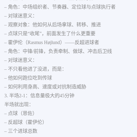
– 角色：中场组织者、节奏器、定位球与点球执行者
– 对球迷意义：
– 观察对象：他如何从后场拿球、转移、推进
– 点球只是“收尾”，前面发生了什么更重要
– 霍伊伦（Rasmus Højlund）——反超进球者
– 角色：中锋/前锋，负责牵制、做球、冲击后卫线
– 对球迷意义：
– 不只看他进了没进，而是：
– 他如何跑位吃到传球
– 如何利用身高、速度或对抗制造威胁
3. 半场2-1：信息量极大的45分钟
半场就出现：
– 点球（恩佐）
– 反超球（霍伊伦）
– 三个进球总数