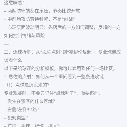
这意味着：
– 两队防守端都在承压，节奏比较开放
– 中前场攻防转换频繁，不是“闷战”
– 心理层面波动明显：先落后的一方如何调整，反超的一方
如何控制情绪与风险
—
三、逐球拆解：从“恩佐点射”到“霍伊伦反超”，专业球迷应
该看什么
以下是给球迷的分析模板，你可以套用到任何一场比赛。
1. 恩佐的点射：如何从一个瞬间看到一整条进攻链
（1）点球是怎么来的？
专业观赛时，不要只记住“点球判了”，而要追问：
– 发生在禁区的什么区域？
– 右侧/左侧/中路？
– 犯规类型？
– 拉拽、手球、铲球、撞人？