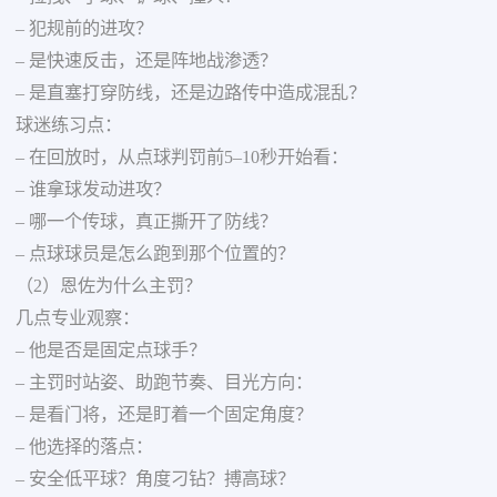
– 犯规前的进攻？
– 是快速反击，还是阵地战渗透？
– 是直塞打穿防线，还是边路传中造成混乱？
球迷练习点：
– 在回放时，从点球判罚前5–10秒开始看：
– 谁拿球发动进攻？
– 哪一个传球，真正撕开了防线？
– 点球球员是怎么跑到那个位置的？
（2）恩佐为什么主罚？
几点专业观察：
– 他是否是固定点球手？
– 主罚时站姿、助跑节奏、目光方向：
– 是看门将，还是盯着一个固定角度？
– 他选择的落点：
– 安全低平球？角度刁钻？搏高球？