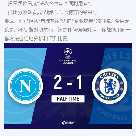
– 把霍伊伦看成“进攻终点与空间利用者”，
– 把比分波动看成“战术与心态博弈的结果”，
那么，你已经从“看球热闹”迈向“专业球迷”的门槛。今后无
论是那不勒斯对切尔西，还是任何强强对话，你都能用同一
套方法自信地分析和评判比赛。