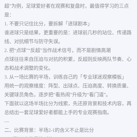
超”为例，足球爱好者在观赛和复盘时，最值得学习的三点
是：
1. 不要只记住比分，要拆解「进球剧本」
谁进球只是结果，更重要的是：进球前几秒的站位、传递路
线、对抗细节与防守失误。
2. 把“点球”“反超”当作战术信号，而不是剧情高潮
点球往往来自压迫与对抗的积累，反超则反映两队节奏、心
态和战术调整的变化。
3. 从一场比赛的半场，训练自己的「专业球迷观察模板」
用统一的观察维度：阵型、出球点、压迫高度、转换质量、
关键球员角色，逐步把“看热闹”升级为“看门道”。
下面就以这场半场比分为线索，先还原背景和技术内容，再
总结出一套足球爱好者都能上手的专业观赛指南。
—
二、比赛背景：半场2-1的含义不止是比分