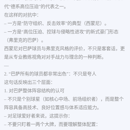
代“德系高位压迫”的代表之一。
在这样的对抗中：
– 一方是“防守组织、反击效率”的典型（西蒙尼）。
– 一方是“高位压迫、控球与侵略性进攻”的新式豪门形态
（弗里克的巴萨）。
西蒙尼对巴萨球员与弗里克风格的评价，不只是客套话，更
是从专业教练视角对对手战力与理念的一种判断。
—
2. “巴萨所有的球员都非常出色”：不只是夸人
这句话反映出三个层面：
1. 对巴萨整体阵容结构的认可
– 不只是个别球星（如核心中场、前场组织者），而是整个
阵容具备高技术、良好位置感与体系适应能力。
– 对足球爱好者来说，这提示你：
– 不要只盯着一两个大牌，而要理解整体配置：