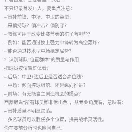
1. 看首发，更要看整个大名单
不只记录首发11人，要重点注意：
– 替补前锋、中场、中卫的类型：
– 是偏持球？偏冲击？偏防守？
– 教练可用于改变比赛节奏的棋子有哪些？
– 例如：能否通过换上强力中锋转为高空轰炸？
– 能否通过技术型中场稳定局势？
2. 识别球队“位置群体”的质量与作用
把球员按位置群体看：
– 后场：中卫+边后卫是否适合高位线？
– 中场：倾向控球组织、还是纵向推进？
– 前场：有无能自主创造机会的爆点？
西蒙尼说“所有球员都非常出色”，从专业角度看，意味着：
– 替补质量不明显跌落。
– 多名球员可以胜任多个位置，提高战术灵活性。
你在赛前分析时也应问自己：