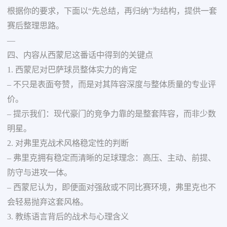
根据你的要求，下面以“先总结，再归纳”为结构，提供一套
赛后整理思路。
—
四、内容从西蒙尼这番话中得到的关键点
1. 西蒙尼对巴萨球员整体实力的肯定
– 不只是表面夸赞，而是对其阵容深度与整体质量的专业评
价。
– 提示我们：现代豪门的竞争力靠的是整套阵容，而非少数
明星。
2. 对弗里克战术风格稳定性的判断
– 弗里克拥有稳定而清晰的足球理念：高压、主动、前提、
防守与进攻一体。
– 西蒙尼认为，即便面对强敌或不同比赛环境，弗里克也不
会轻易抛弃这套风格。
3. 教练语言背后的战术与心理含义