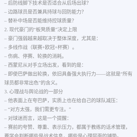
– 后防线脚下技术是否适合从后场出球？
– 边路球员是否兼具持球与回防能力？
– 替补中场是否能维持控球质量？
2. 现代豪门的“板凳质量”决定上限
– 豪门强弱越来越取决于整体深度，尤其是：
– 多线作战（联赛+欧冠+杯赛）。
– 伤病、停赛、轮换的消耗。
– 西蒙尼从对手立场出发，看到的是：
– 即使巴萨做出轮换，依旧具备强大执行力——这就是“所有
球员都非常出色”的含义。
3. 心理战与舆论战的一部分
– 他表面上在夸巴萨，实质上也在给自己的球队减压：
– “对方太强，我们需更专注。”
– 对球迷而言，这是一个提醒：
– 赛前的夸赞、尊重、表示压力，都属于教练的话术管理，
要学会判断哪些是战术信息，哪些是心理层面的铺垫。