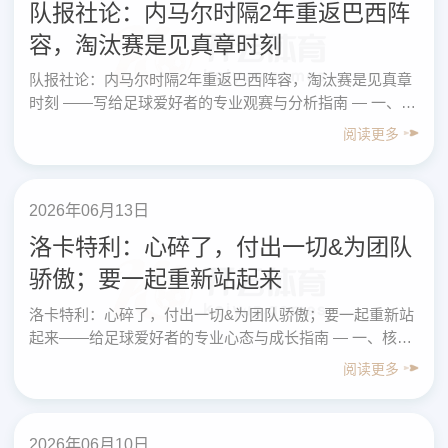
队报社论：内马尔时隔2年重返巴西阵
容，淘汰赛是见真章时刻
队报社论：内马尔时隔2年重返巴西阵容，淘汰赛是见真章
时刻 ——写给足球爱好者的专业观赛与分析指南 — 一、核
心内容先看结论（总结版） 1. 队报社论的核心观点 ……
阅读更多
2026年06月13日
洛卡特利：心碎了，付出一切&为团队
骄傲；要一起重新站起来
洛卡特利：心碎了，付出一切&为团队骄傲；要一起重新站
起来——给足球爱好者的专业心态与成长指南 — 一、核心
总结（先给结论） 围绕“洛卡特利：心碎了，付出一……
阅读更多
2026年06月10日