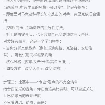
– 换人加强防守，还是通过增加控球与前场压迫解题？
当西蒙尼说“弗里克的风格不会改变”，他是在提醒：
– 即使面对马竞这种擅长防守反击的对手，弗里克依旧会保
持：
– 控球+高压+主动进攻的主导性打法。
– 对手是防守强队，也不会将自己变成纯防守反击队。
对爱好者而言，这是一个学习模型：
– 当你分析其他教练（例如瓜迪奥拉、克洛普、安切洛
蒂），可尝试用同样框架判断：
– 核心风格（控球/反击/长传/高位压迫）；
– 调整方式（改变人员 vs 改变结构）。
—
步骤三：比赛中——“专业”看点的不完全清单
结合西蒙尼的视角，你在看这类比赛时，可以重点关注：
1. 巴萨球员的表现维度
不只看进球、助攻，而是：