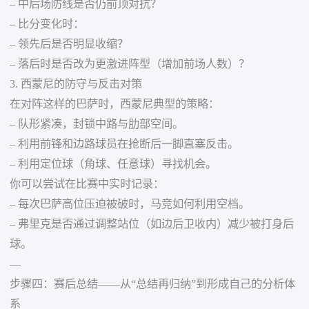
– 中后场防线是否仍前顶对抗？
– 比分变化时：
– 领先后是否明显收缩？
– 落后时是否改为更激进阵型（增加前场人数）？
3. 西蒙尼的防守与反击对策
在对阵这样的巴萨时，西蒙尼典型的策略：
– 队形紧凑，封锁中路与肋部空间。
– 利用前锋和边路球员在抢断后一脚直塞反击。
– 利用定位球（角球、任意球）寻找机会。
你可以尝试在比赛中实时记录：
– 每次巴萨高位压迫被破时，马竞如何利用空档。
– 弗里克是否通过调整站位（如边后卫收内）减少被打身后
球。
—
步骤四：赛后总结——从“总结再归纳”到形成自己的分析体
系