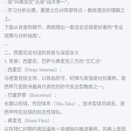
– 是“风格坚定”还是“战术单一”。
– 学习分析比赛，要建立在对阵容特点 + 教练理念的理解之
上。
下面从背景到细节，再梳理出一套适合足球爱好者的“专业
观赛与分析指南”。
—
二、西蒙尼这句话的背景与深层含义
1. 背景：西蒙尼、巴萨与弗里克三方的“交汇点”
– 西蒙尼（Diego Simeone）：
马德里竞技主帅，以铁血防守、纪律与高强度对抗著称，是
西甲乃至欧洲最具代表性的防守反击型教练之一。
– 巴塞罗那（Barcelona）：
长期以控球、传控体系（Tiki-Taka）、技术型球员闻名，是
西甲传控足球的标志性球队。
– 弗里克（Hansi Flick）：
以在拜仁时期的高压逼抢＋快速纵向推进著称，风格上是现