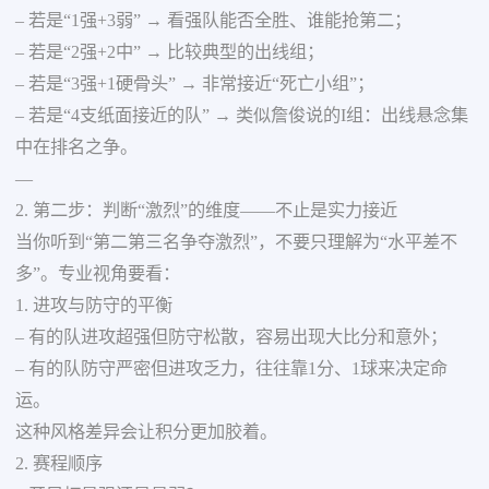
– 若是“1强+3弱” → 看强队能否全胜、谁能抢第二；
– 若是“2强+2中” → 比较典型的出线组；
– 若是“3强+1硬骨头” → 非常接近“死亡小组”；
– 若是“4支纸面接近的队” → 类似詹俊说的I组：出线悬念集
中在排名之争。
—
2. 第二步：判断“激烈”的维度——不止是实力接近
当你听到“第二第三名争夺激烈”，不要只理解为“水平差不
多”。专业视角要看：
1. 进攻与防守的平衡
– 有的队进攻超强但防守松散，容易出现大比分和意外；
– 有的队防守严密但进攻乏力，往往靠1分、1球来决定命
运。
这种风格差异会让积分更加胶着。
2. 赛程顺序