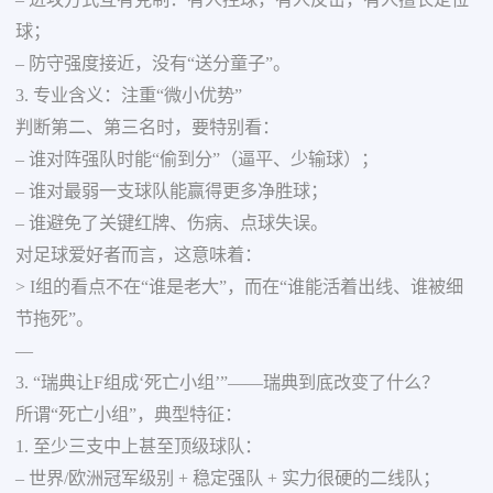
– 进攻方式互有克制：有人控球，有人反击，有人擅长定位
球；
– 防守强度接近，没有“送分童子”。
3. 专业含义：注重“微小优势”
判断第二、第三名时，要特别看：
– 谁对阵强队时能“偷到分”（逼平、少输球）；
– 谁对最弱一支球队能赢得更多净胜球；
– 谁避免了关键红牌、伤病、点球失误。
对足球爱好者而言，这意味着：
> I组的看点不在“谁是老大”，而在“谁能活着出线、谁被细
节拖死”。
—
3. “瑞典让F组成‘死亡小组’”——瑞典到底改变了什么？
所谓“死亡小组”，典型特征：
1. 至少三支中上甚至顶级球队：
– 世界/欧洲冠军级别 + 稳定强队 + 实力很硬的二线队；