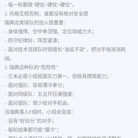
– 每一轮都是“硬仗+硬仗+硬仗”。
2. 风格互相克制，谁都没有绝对安全感
瑞典这类球队的加入很重要：
– 身体强悍、空中争顶强、定位球威力大；
– 防守纪律好，阵型紧凑；
– 面对技术流球队时很擅长“油盐不进”，把对手拖进消耗
战。
3. 瑞典这种队的“危险性”
– 它未必是小组纸面实力第一，但极具搅局能力；
– 面对强队：容易爆冷拿分；
– 面对同级队：五五开拉满强度；
– 面对弱队：很少给对手机会。
当瑞典落入F组时，小组会变成：
– 没有“好捡分”的对手；
– 每轮结果都可能“爆冷”；