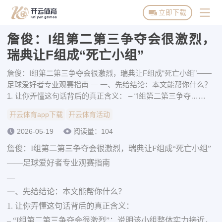
立即下载
詹俊：I组第二第三争夺会很激烈，
开云体育首页
瑞典让F组成“死亡小组”
开云体育下载
詹俊：I组第二第三争夺会很激烈，瑞典让F组成“死亡小组”——
足球爱好者专业观赛指南 — 一、先给结论：本文能帮你什么？
开云体育活动
1. 让你弄懂这句话背后的真正含义： – “I组第二第三争夺……
博彩平台推荐
开云体育app下载
开云体育活动
2026-05-19
阅读量：104
詹俊：I组第二第三争夺会很激烈，瑞典让F组成“死亡小组”
——足球爱好者专业观赛指南
—
一、先给结论：本文能帮你什么？
1. 让你弄懂这句话背后的真正含义：
– “I组第二第三争夺会很激烈”：说明该小组整体实力接近，