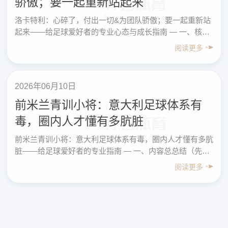
骄傲；要一起重新站起来
洛卡特利：心碎了，付出一切&为团队骄傲；要一起重新站
起来——给足球爱好者的专业心态与成长指南 — 一、核心
总结（先给结论） 围绕“洛卡特利：心碎了，付出一……
阅读更多
2026年06月10日
前米兰青训小将：意大利足球体系有
毒，圈内人才懂有多肮脏
前米兰青训小将：意大利足球体系有毒，圈内人才懂有多肮
脏——给足球爱好者的专业指南 — 一、内容总总结（先给
结论） 围绕“前米兰青训小将：意大利足球体系有毒，
阅读更多
圈……