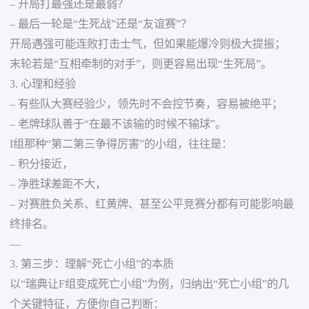
– 开局打最强还是最弱？
– 最后一轮是“生死战”还是“友谊赛”？
开局遇强可能连败打击士气，但如果能爆冷则极大提振；
末轮若是“互相牵制的对手”，则更容易出现“生死局”。
3. 心理和经验
– 有些队大赛经验少，领先时不会控节奏，容易被绝平；
– 老牌球队善于“在最不该输的时候不输球”。
I组那种“第二第三争得厉害”的小组，往往是：
– 积分接近，
– 净胜球差距不大，
– 对赛胜负关系、红黄牌、甚至公平竞赛分都有可能影响最
终排名。
—
3. 第三步：理解“死亡小组”的本质
以“瑞典让F组变成死亡小组”为例，归纳出“死亡小组”的几
个关键特征，方便你自己判断：