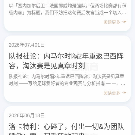
以「塞内加尔后卫：法国挪威均是强队，但两场比赛都有积
极内容」为标题，我们不妨把这句赛后发言当成一个切入
口，写给足球爱好者的“专业指南”：如何像职业球员和教练
阅读更多
组一……
2026年07月01日
队报社论：内马尔时隔2年重返巴西阵
容，淘汰赛是见真章时刻
队报社论：内马尔时隔2年重返巴西阵容，淘汰赛是见真章
时刻 ——写给足球爱好者的专业观赛与分析指南 — 一、核
心内容先看结论（总结版） 1. 队报社论的核心观点 ……
阅读更多
2026年06月13日
洛卡特利：心碎了，付出一切&为团队