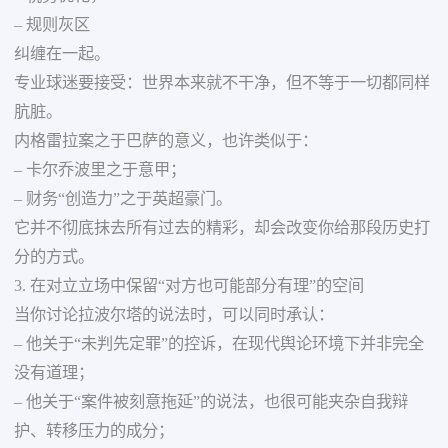
– 规则灰区
纠缠在一起。
专业球迷要接受：世界本来就不干净，但不等于一切都同样
肮脏。
内格雷拉案之于巴萨的意义，也许类似于：
– 卡尔乔波里之于意甲；
– 财务“创造力”之于英超豪门。
它并不彻底抹去所有过去的精彩，却会改变你给那段历史打
分的方式。
3. 在对立立场中保留“对方也可能部分有理”的空间
当你讨论拉波尔塔的说法时，可以同时承认：
– 他关于“未判先定罪”的控诉，在现代舆论环境下并非完全
没有道理；
– 他关于“案件被刻意拖延”的说法，也很可能夹杂自我辩
护、转移压力的成分；