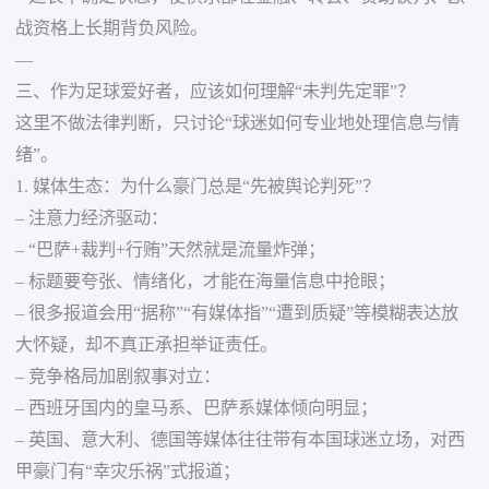
战资格上长期背负风险。
—
三、作为足球爱好者，应该如何理解“未判先定罪”？
这里不做法律判断，只讨论“球迷如何专业地处理信息与情
绪”。
1. 媒体生态：为什么豪门总是“先被舆论判死”？
– 注意力经济驱动：
– “巴萨+裁判+行贿”天然就是流量炸弹；
– 标题要夸张、情绪化，才能在海量信息中抢眼；
– 很多报道会用“据称”“有媒体指”“遭到质疑”等模糊表达放
大怀疑，却不真正承担举证责任。
– 竞争格局加剧叙事对立：
– 西班牙国内的皇马系、巴萨系媒体倾向明显；
– 英国、意大利、德国等媒体往往带有本国球迷立场，对西
甲豪门有“幸灾乐祸”式报道；