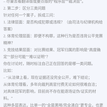
– 尽量去看翻译版或要点版的“程序层”“裁决层”。
2. 第二步：区分三类问题
针对任何一个案子，拆成三问：
1. 法律层面：是否构成犯罪或违规？（由司法与纪律机构给
答案）
2. 体育伦理层面：即便不构罪，这种行为是否违背公平竞赛
精神？
3. 竞技结果层面：对比赛结果、冠军归属的影响是“高度确
定”“部分可能”“难以证明”？
你在讨论时，随时标注自己正在回答的是哪一类问题。
比如：
– “从法律上看，现在证据还没完全公开，难下结论；
从体育伦理看，多年向裁判高官付费无论如何很难自洽；
对具体冠军的影响，目前尚不存在能逐场证伪/证实的材
料。”
这种多层表达，比单一的“全是黑哨/完全清白”更专业，也更