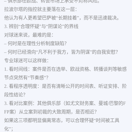
– 俱乐部在欧战、转会市场上承受不对称风险。
拉波尔塔的指控就主要落在这一层：
他认为有人更希望巴萨被“长期挂着”，而不是迅速裁决。
3. 辨别“合理怀疑”与“阴谋论”的界线
对球迷来说，最难的是：
– 何时是在理性分析制度缺陷？
– 何时已经滑向“凡不利于我方，皆为阴谋”的自我安慰？
专业球迷可以这样做：
1. 看时间线：案件是否在选举、欧战资格、转播谈判等敏感
节点突然有“节奏感”？
2. 看程序透明度：是否有清晰公开的时间表、听证安排、阶
段性结论？
3. 看对比案例：其他俱乐部（如尤文财务案、曼城/巴黎的F
FP案）从立案到初裁的大致周期，是否相近？
如果这三项都明显偏离常态，可以合理怀疑“时间被工具
化”；