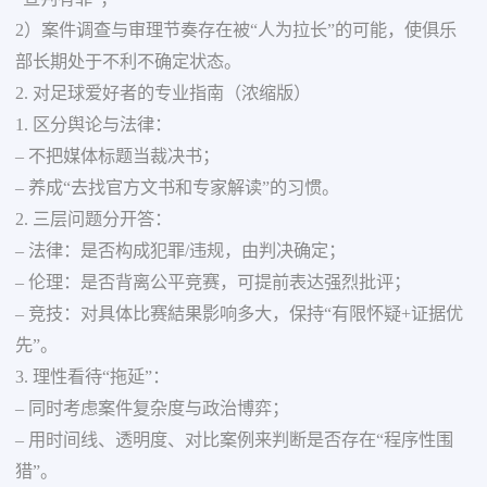
2）案件调查与审理节奏存在被“人为拉长”的可能，使俱乐
部长期处于不利不确定状态。
2. 对足球爱好者的专业指南（浓缩版）
1. 区分舆论与法律：
– 不把媒体标题当裁决书；
– 养成“去找官方文书和专家解读”的习惯。
2. 三层问题分开答：
– 法律：是否构成犯罪/违规，由判决确定；
– 伦理：是否背离公平竞赛，可提前表达强烈批评；
– 竞技：对具体比赛結果影响多大，保持“有限怀疑+证据优
先”。
3. 理性看待“拖延”：
– 同时考虑案件复杂度与政治博弈；
– 用时间线、透明度、对比案例来判断是否存在“程序性围
猎”。