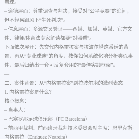
看球。
– 道德层面：尊重调查与判决，接受对“公平竞赛”的追问，
但不轻易跟风下“生死判决”。
– 信息层面：多源交叉验证——西媒、加媒、英媒、官方文
件、律师/体育法专家解读都要“对照看”。
下面依次展开：先交代内格雷拉案与拉波尔塔这番话的背
景，再从“专业球迷”的角度，教你如何系统化地分析类似事
件，最后归纳出一套可反复套用的“最佳实践框架”。
—
二、案件背景：从“内格雷拉案”到拉波尔塔的激烈表态
1. 内格雷拉案是什么？
核心概念：
– 当事人：
– 巴塞罗那足球俱乐部（FC Barcelona）
– 前西甲裁判、前西班牙裁判技术委员会副主席：恩里克斯·
内格雷拉（Enríquez Negreira）