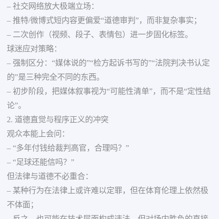
– 社交网络放大极端立场：
– 推特/微博式短内容更偏爱“道德审判”，而非复杂事实；
– 二次创作（视频、段子、表情包）进一步固化标签。
球迷应对策略：
– 强制区分：“媒体说的”“检方起诉书写的”“法院判决书认定
的”是三种完全不同的东西。
– 初步阶段，把媒体叙事视为“可能性清单”，而不是“定性结
论”。
2. 道德直觉与程序正义的冲突
观众本能上会问：
– “多年付钱给裁判高官，合理吗？”
– “足球还能信吗？”
但法律与道德不必重合：
– 某种行为在法律上或许难以定罪，但在体育伦理上依然极
不体面；