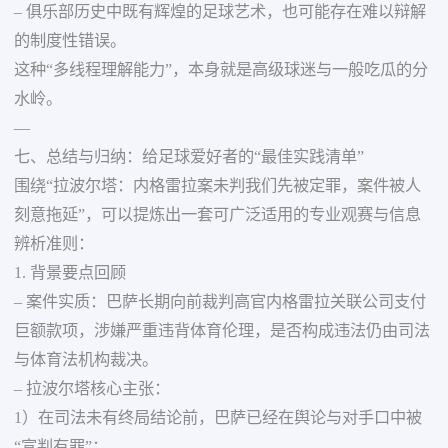
– 俱乐部历史中既有辉煌的足球艺术，也可能存在难以辩解
的制度性错误。
这种“多线程理解能力”，本身就是高级球迷与一般吃瓜的分
水岭。
—
七、总结与归纳：给足球爱好者的“最佳实践清单”
围绕“拉波尔塔：内格雷拉案未判我们先被定罪，案件被人
刻意拖延”，可以提炼出一套可广泛适用的专业观赛与信息
辨析准则：
1. 背景要点回顾
– 案件实质：巴萨长期向前裁判高官内格雷拉关联公司支付
巨额款项，涉嫌严重违背体育伦理，是否构成违法仍由司法
与体育法机构裁决。
– 拉波尔塔核心主张：
1）在司法未有终局结论前，巴萨已经在舆论与对手口中被
“宣判有罪”；