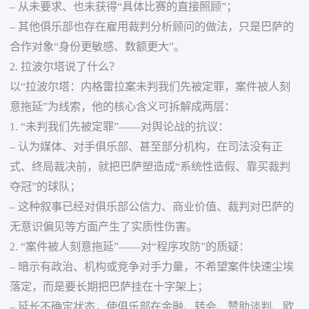
– 从未要求、也未获得“具体比赛的直接照顾”；
– 其他俱乐部也存在雇用裁判分析顾问的做法，只是巴萨的
合作对象“身份更敏感、数额更大”。
2. 拉波尔塔说了什么？
以“拉波尔塔：内格雷拉案未判我们先被定罪，案件被人刻
意拖延”为线索，他的核心含义可拆解成两层：
1. “未判我们先被定罪”——对舆论战的抗议：
– 认为媒体、对手俱乐部、甚至部分机构，在司法没有正
式、终局裁决前，就把巴萨塑造成“系统性造假、靠买裁判
夺冠”的球队；
– 这种叙事已经对俱乐部公信力、商业价值、裁判对巴萨的
无意识偏见等方面产生了实质性伤害。
2. “案件被人刻意拖延”——对“程序攻防”的质疑：
– 暗示有政治、机构或竞争对手力量，不希望案件快速尘埃
落定，而是要长期把巴萨挂在十字架上；
– 延长不确定状态，使俱乐部在金融、转会、赞助谈判、欧