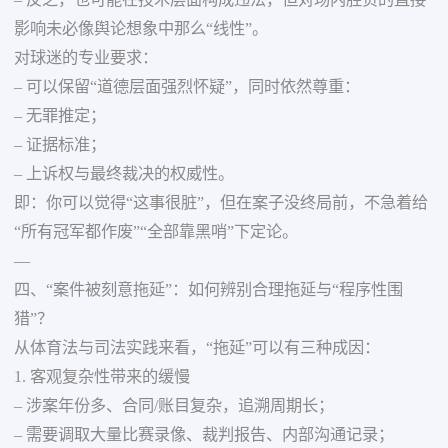
– 反之，也可能在技术层面构成违法，但对场内胜负的直接
影响未必像舆论想象中那么“线性”。
对球迷的专业要求：
– 可以保留“道德层面强烈怀疑”，同时依然尊重：
– 无罪推定；
– 证据标准；
– 上诉权与最终裁决的权威性。
即：你可以觉得“这事很脏”，但在案子没终局前，不急着给
“所有冠军都作废”“全部靠黑哨”下定论。
—
四、“案件被刻意拖延”：如何辨别合理拖延与“程序性围
猎”？
从体育法与司法实践来看，“拖延”可以有三种成因：
1. 客观复杂性带来的缓慢
– 涉案年份多、合同/账目复杂，追溯周期长；
– 需要调取大量比赛录像、裁判报告、内部沟通记录；