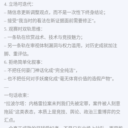
4. 立场可迭代：
– 随信息更新调整观点，而不是一次性下终身结论；
– 接受“我当时的看法在新证据面前需要修正”。
5. 观赛时双轨思维：
– 一条轨在欣赏战术、技术与竞技魅力；
– 另一条轨在审视体制漏洞与权力滥用，对历史成就加注
脚、重评估。
6. 拒绝简单化叙事：
– 不把任何豪门神话化成“完全纯洁”，
– 也不把任何对手妖魔化成“毫无体育价值的造假产物”。
—
一句话收束：
“拉波尔塔：内格雷拉案未判我们先被定罪，案件被人刻意
拖延”这类表态，本质上是竞技、舆论、政治三重博弈的交
汇点。