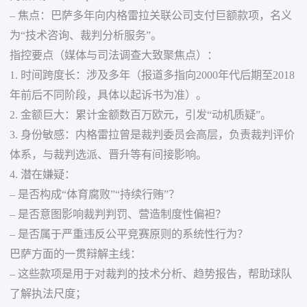
– 焦点：巴萨多年向内格雷拉关联公司支付巨额款项，名义
为“技术咨询、裁判分析服务”。
指控要点（媒体与司法调查大致聚焦点）：
1. 时间跨度长：涉及多年（报道多指向2000年代后期至2018
年前后不同阶段，具体以起诉书为准）。
2. 金额巨大：累计金额数百万欧元，引发“动机质疑”。
3. 身份敏感：内格雷拉曾是裁判委员会高层，负责裁判评价
体系，与裁判选派、晋升等有间接影响。
4. 潜在嫌疑：
– 是否构成“体育腐败”“持续行贿”？
– 是否意图影响裁判判罚、营造制度性偏袒？
– 是否属于严重违反公平竞赛原则的系统性行为？
巴萨方面的一贯辩解主线：
– 这些款项是用于对裁判的技术分析、趋势报告，帮助球队
了解执法尺度；