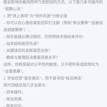
都会影响你看待西甲乃至欧冠的方式。以下是几条可操作的
“观赛心法”：
1. 把“场上表现”与“场外风波”分账记录
– 你可以在心里给某些冠军打注脚（例如“争议赛季”“后被追
加调查赛季”），
– 但在复盘比赛过程时，仍然用技术指标来评价：
– 战术结构是否先进？
– 关键球员的发挥是否出色？
– 教练与管理层决策是否高水平？
这样，你既保留对公平性的敏感，又不把所有成就简化为
“全靠黑幕”。
2. 学会欣赏“复杂真实”，而不是寻找“纯洁神话”
现代顶级足球几乎总是与：
– 资本操作，
– 政治资源，
– 税务优化，