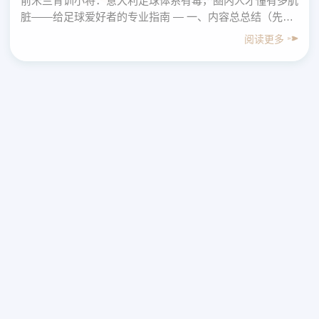
前米兰青训小将：意大利足球体系有毒，圈内人才懂有多肮
脏——给足球爱好者的专业指南 — 一、内容总总结（先给
结论） 围绕“前米兰青训小将：意大利足球体系有毒，
阅读更多
圈……