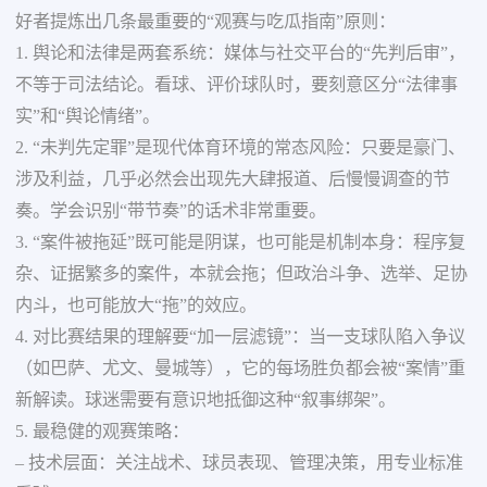
好者提炼出几条最重要的“观赛与吃瓜指南”原则：
1. 舆论和法律是两套系统：媒体与社交平台的“先判后审”，
不等于司法结论。看球、评价球队时，要刻意区分“法律事
实”和“舆论情绪”。
2. “未判先定罪”是现代体育环境的常态风险：只要是豪门、
涉及利益，几乎必然会出现先大肆报道、后慢慢调查的节
奏。学会识别“带节奏”的话术非常重要。
3. “案件被拖延”既可能是阴谋，也可能是机制本身：程序复
杂、证据繁多的案件，本就会拖；但政治斗争、选举、足协
内斗，也可能放大“拖”的效应。
4. 对比赛结果的理解要“加一层滤镜”：当一支球队陷入争议
（如巴萨、尤文、曼城等），它的每场胜负都会被“案情”重
新解读。球迷需要有意识地抵御这种“叙事绑架”。
5. 最稳健的观赛策略：
– 技术层面：关注战术、球员表现、管理决策，用专业标准