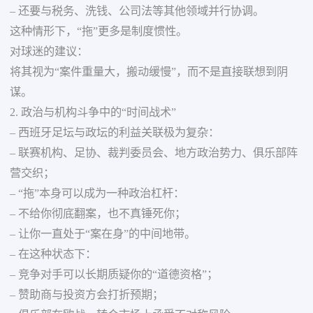
– 还要与税务、洗钱、公司法等其他领域并行协调。
这种情形下，“拖”更多是制度惯性。
对球迷的建议：
将其视为“案件重量大，搬动缓慢”，而不是直接联想到阴
谋。
2. 政治与机构斗争中的“时间战术”
– 西班牙足坛与政坛的利益关联极为复杂：
– 联赛机构、足协、裁判委员会、地方政治势力、俱乐部阵
营交织；
– “拖”本身可以成为一种政治杠杆：
– 不给你彻底翻案，也不真锤死你；
– 让你一直处于“案在身”的中间地带。
– 在这种状态下：
– 竞争对手可以长期质疑你的“道德资格”；
– 赞助商与投资方会打折预期；