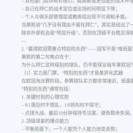
– 其他豪门提供绝对核心、超高薪或更适配的战术环
– 自己在拜仁的战术定位或出场时间明显下降；
– 个人与俱乐部管理层或教练组出现不可调和矛盾。
当莱默说“几乎没有理由不留在拜仁”，其实是给出了
除非外部机会是“明显升级”，否则在顶级平台稳定深
—
2. “赢得欧冠需要点特别的东西”——冠军不是“堆纸面
莱默的第二句焦点在于：
为什么拜仁这样级别的球队，仍不能保证每年拿欧冠
（1）实力是门票，“特别的东西”才是差异化武器
在欧冠淘汰赛阶段，参赛球队实力都非常接近，纸面
“特别的东西”通常包括：
1. 关键时刻的心理优势
– 0:1落后时不慌乱，1:0领先时不保守；
– 点球大战、最后10分钟保持专注度，避免致命失误
2. 顶级球星的爆点能力
– 平衡局面下，一个人能凭个人能力改变走势；