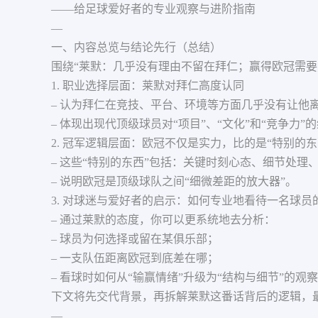
——给足球爱好者的专业观察与进阶指南
—
一、内容总览与结论先行（总结）
围绕“莱默：几乎没有理由不留在拜仁；赢得欧冠需
1. 职业选择层面：莱默对拜仁高度认同
– 认为拜仁在竞技、平台、环境等方面几乎没有让他
– 体现出现代顶级球员对“项目”、“文化”和“竞争力
2. 冠军逻辑层面：欧冠不仅是实力，比的是“特别的东
– 这些“特别的东西”包括：关键时刻心态、细节处
– 说明欧冠是顶级球队之间“细微差距的放大器”。
3. 对球迷与爱好者的启示：如何专业地看待一名球
– 通过莱默的态度，你可以更系统地去分析：
– 球员为何选择或留在某俱乐部；
– 一支队伍距离欧冠到底差在哪；
– 看球时如何从“输赢情绪”升级为“结构与细节”的观
下文将先交代背景，再拆解莱默这番话背后的逻辑，最
—