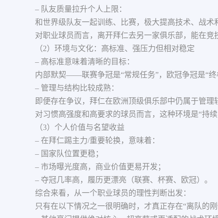
– 队友质量拉升个人上限：
和世界级队友一起训练、比赛，极大提高技术、战术
对职业球员而言，离开拜仁去另一家俱乐部，能在竞技
（2）环境与文化：高标准、强压力但相对稳定
– 高标准意味着清晰的目标：
内部默契——联赛争冠是“常规任务”，欧冠争冠是“终
– 管理与结构比较成熟：
即便存在争议，拜仁在欧洲顶级俱乐部中仍属于管理
对习惯高强度和高要求的球员而言，这种环境是“持续
（3）个人价值与名望收益
– 在拜仁踢主力/重要轮换，意味着：
– 国家队位置更稳；
– 市场曝光度高，商业价值更易开发；
– 夺冠几率高，履历更漂亮（联赛、杯赛、欧冠）。
综合来看，从一个职业球员的理性判断出发：
只有在以下情况之一很明确时，才真正存在“离队的刚