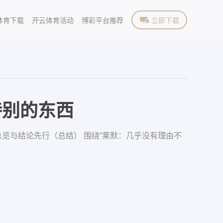
体育下载
开云体育活动
博彩平台推荐
立即下载
特别的东西
览与结论先行（总结） 围绕“莱默：几乎没有理由不